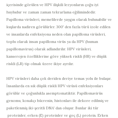
içerisinde görülen ve HPV ilişkili lezyonların çoğu iyi
huyludur ve zaman zaman tekrarlama eğilimindedir.
Papilloma virüsleri, memelilerde yaygın olarak bulunabilir ve
kuşlarda nadiren görülürler. 300' den fazla türü izole edilen
ve insanlarda enfeksiyona neden olan papilloma virüsleri,
toplu olarak insan papilloma virüs ya da HPV (human
papillomavirus​) olarak adlandırılır. HPV virüsleri,
kanserojen özelliklerine göre yüksek riskli (HR) ve düşük
riskli (LR) tip olmak üzere ikiye ayrılır.
HPV virüsleri daha çok deriden deriye temas yolu ile bulaşır.
İnsanlarda en sık düşük riskli HPV virüsü enfeksiyonları
görülür ve çoğunlukla asemptomatiktir. Papillomavirüs
genomu, konakçı hücrenin, histonları ile dekore edilmiş ve
paketlenmiş iki-şeritli DNA' dan oluşur. Bunlar iki tür
proteinler, erken (E) proteinler ve geç (L) protein. Erken