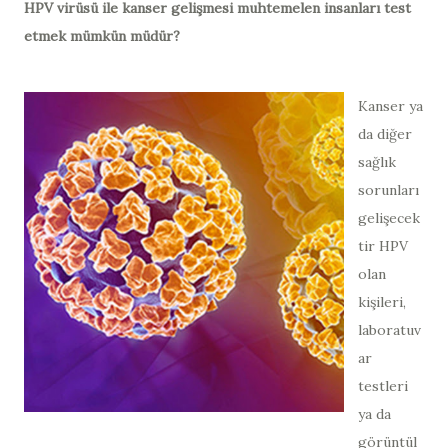
HPV virüsü ile kanser gelişmesi muhtemelen insanları test
etmek mümkün müdür?
Kanser ya
da diğer
sağlık
sorunları
gelişecek
tir HPV
olan
kişileri,
laboratuv
ar
testleri
ya da
görüntül