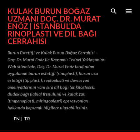
Ana içeriğe atla
KULAK BURUN BOĞAZ
UZMANI DOÇ. DR. MURAT
ENÖZ | İSTANBUL’DA
RINOPLASTI VE DIL BAĞI
CERRAHISI
Burun Estetiği ve Kulak Burun Boğaz Cerrahisi –
Doç. Dr. Murat Enöz ile Kapsamlı Tedavi Yaklaşımları
Web sitemizde, Doç. Dr. Murat Enöz tarafından
uygulanan burun estetiği (rinoplasti), burun ucu
estetiği (tip plasti), septoplasti ve deviasyon
ameliyatlarının yanı sıra dil bağı (ankiloglossi),
dudak bağı (labial frenulum) ve kulak zarı
(timpanoplasti, miringoplasti) operasyonları
hakkında kapsamlı bilgilere ulaşabilirsiniz.
EN
|
TR