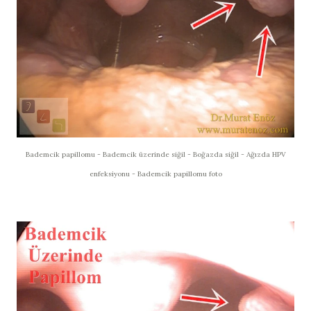
Bademcik papillomu - Bademcik üzerinde siğil - Boğazda siğil - Ağızda HPV
enfeksiyonu - Bademcik papillomu foto