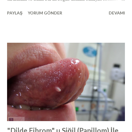
tarafından muayene ile görülmesi mümkün değildir.
PAYLAŞ
YORUM GÖNDER
DEVAMI
Endoskopik burun içi muayenesi esnasında görülebilir. Yan
grafi, manyetik rezonans görüntüleme, tomografi gibi
görüntüleme araçları ile de dolaylı olarak
değerlendirilebilir. Çocuklarda yapılan bademcik
ameliyatlarının tamamında ilave olarak geniz eti ameliyatı da
yapılmaktadır. Bunun yanında, geniz eti ameliyatı
(adenoidektomi) tek başına ya da kulak tüpü takılması
ameliyatları ile birlikte de yapılabilmektedir. Geniz eti
ameliyatı tarihçesi 1800' lu yılların sonunda, geniz etinin
burunla ilgili şikayetler ve işitme kaybından sorumlu
olabileceği, Kopenhag, Danimarka' dan Willhelm Meyer
tarafından belirtilmiş ve yine sonrasında geniz eti
ameliyatlarına başlanmıştır. En sık yapılan ameliyatlardan ...
"Dilde Fibrom" u Siğil (Papillom) İle