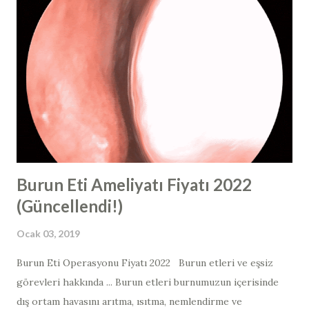
Burun estetiği ve burun ameliyatı dünyasında steroid
terimini kullandığımızda, çok spesifik bir steroid türünden
bahsediyoruz. “Steroid” kelimesi, vücut geliştiricilerinde
artmış kas büyümesi için kullanılan bir hormondur ve
aslında bu vücut kitlesini oluşturmak için kullanılan, anabolik
bir steroid adı verilen farklı bir steroid tipini ifade eder.
Rinoplasti ve revizyon rinoplasti sonrasında " buru...
Burun Eti Ameliyatı Fiyatı 2022
(Güncellendi!)
Ocak 03, 2019
Burun Eti Operasyonu Fiyatı 2022 Burun etleri ve eşsiz
görevleri hakkında ... Burun etleri burnumuzun içerisinde
dış ortam havasını arıtma, ısıtma, nemlendirme ve