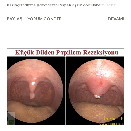
basınçlandırma görevlerini yapan eşsiz dokulardır. Her bir
burun boşluğunda 3 adet burun eti bulunmaktadır. Belki
PAYLAŞ
YORUM GÖNDER
DEVAMI
aklınıza en çok gelen şey " burun etlerinden tamamen
kurtulmak, burun etlerini aldırmak mümkün müdür? "
sorusu olabilir. Burun etlerinin tamamen alınması eskiden
yüzyıllar önce denenmiş ve burun etlerinin insan hayatı için
ne kadar önemli olduğu sonrasında anlaşılmıştır. Dış ortam
havasından bulunan tüm mikroorganizmalar, allerjenler
burun etleri tarafından burun içerisinde yakalanmaktadır.
Yaklaşık sosis şeklinde olan alt burun etleri içerisinde
birçok damar ağı bulunmaktadır ve sıcaktır. Dış kısmında
mukus tabakası bulunur ve burnumuzu hava girdiğinde
burun etine çarpan hava yuvarlanma hareketi yaparak burun
etini çarpar, içerisinde bulunan bütün partikülleri, yabancı
cisimleri, mikroorgan...