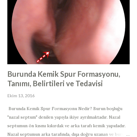
45), olası yüksek riskli tipler >> tip 26, 53, 66 ve düşük riskli
tipler tip >> 6, 11, 40, 42, 43, 44, 54). Genelde fark edilen
lezyonların çoğu iyi huyludur. Son yıllarda, bu virüsün sadece
cinsel ilişki yolu ile değil; direk mukozal temas yoluyla da
bulaşabildiğinin netlik kazanması...
Burunda Kemik Spur Formasyonu,
Tanımı, Belirtileri ve Tedavisi
Ekim 13, 2016
Burunda Kemik Spur Formasyonu Nedir? Burun boşluğu
"nazal septum" denilen yapıyla ikiye ayrılmaktadır. Nazal
septumun ön kısmı kıkırdak ve arka tarafı kemik yapıdadır. ​​ ​​ ​
Nazal septumun arka tarafında, dışa doğru uzanan ve burun