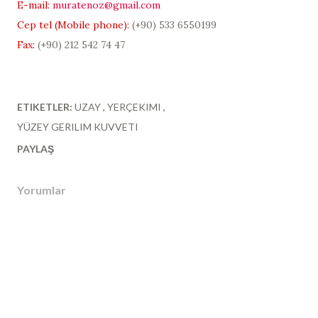
E-mail:
muratenoz@gmail.com
Cep tel (Mobile phone):
(+90)
533 6550199
Fax:
(+90) 212 542 74 47
ETIKETLER:
UZAY
YERÇEKIMI
YÜZEY GERILIM KUVVETI
PAYLAŞ
Yorumlar