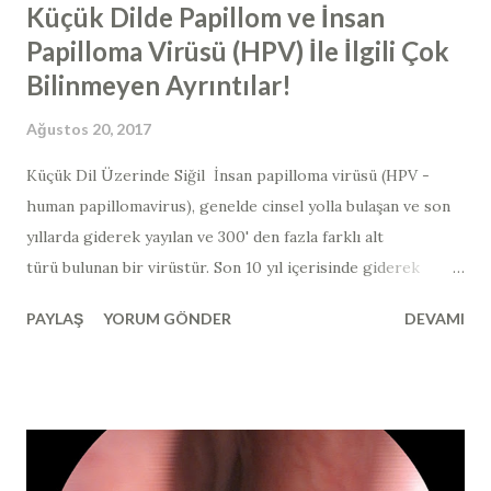
Küçük Dilde Papillom ve İnsan
Papilloma Virüsü (HPV) İle İlgili Çok
Bilinmeyen Ayrıntılar!
Ağustos 20, 2017
Küçük Dil Üzerinde Siğil İnsan papilloma virüsü (HPV -
human papillomavirus​), genelde cinsel yolla bulaşan ve son
yıllarda giderek yayılan ve 300' den fazla farklı alt
türü bulunan bir virüstür. Son 10 yıl içerisinde giderek
görülme sıklığı artmıştır. Bu virüsün en yaygın görünen alt
PAYLAŞ
YORUM GÖNDER
DEVAMI
grupları "siğil" ya da "papillom" olarak adlandırılan
lezyonları yaparken; bulunduğu dokuların kanserleşmesine
neden olan alt grupları da mevcuttur. Kanserojen
özellikteki HPV virüsleri de kendi arasında "yüksek riskli",
"olası yüksek riskli" ve "düşük riskli" olarak üç alt gruba
ayrılmaktadır (yüksek riskli tipler >> tip 16, 18, 31, 33, 35, 39,