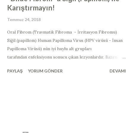
Karıştırmayın!
Temmuz 24, 2018
Oral Fibrom (Travmatik Fibroma - İrritasyon Fibromu)
Siğil (papillom) Human Papilloma Virus (HPV virüsü - İnsan
Papilloma Virüsü) nün iyi huylu alt grupları
tarafından enfeksiyonu sonucu çıkan lezyonlardır. Bazen
görüntü olarak, mukozal tahrişe bağlı ortaya çıkan "fibrom"
PAYLAŞ
YORUM GÖNDER
DEVAMI
ile karıştırılabilmektedir. Oral Fibroma Nedir? "Fibroma",
esas olarak fibröz dokudan oluşan iyi huylu bir tümör
demektir. İğ şeklindeki bir bağ dokusu hücresi kütlesinden
oluşan iyi huylu bir tümördür. Oral fibroma, tipik olarak bir
ısırma hasarı olan kronik travmanın neden olduğu, tümör
benzeri bir lifli yara dokusu kitlesidir. Hiçbir cinsiyet tercihi
yoktur ve herhangi bir yaş grubunda görülebilir. Bu dilin yan
tarafındaki küçük, kabarık yumru, oral bir fibroma veya aşırı