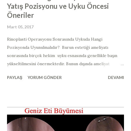
Yatış Pozisyonu ve Uyku Öncesi
Öneriler
Mart 05, 2017
​​Rinoplasti Operasyonu Sonrasında Uykuda Hangi
Pozisyonda Uyunulmalıdır? ​​ Burun estetiği ameliyatı
sonrasında birçok hekim uyku esnasında genellikle başın
yükseltilmesini önermektedir. Bunun dışında ameliyat
sonrası özel yüz koruyucu ürünler ve yastıklar da
PAYLAŞ
YORUM GÖNDER
DEVAMI
satılmaktadır (yurtdışında satılan açılı uyku yastığı örneği >>
Duro-Med Foam Bed Wedge ). Burun estetiği ameliyatı
sonrasında vücudun üst kısmı açılı bir şekilde ve sırtüstü
pozisyonda yatılırsa (yukarıdaki görselde görüldüğü gibi);
yani yaklaşık olarak 30 ile 45 derece arası ve sırt üstü olacak
şekilde açılı pozisyonda yatıldığında kafa, kalp hizasına göre
daha yukarıda kalmaktadır. Bu şekilde Kafadaki kan basıncı