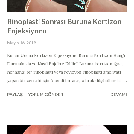
histonları ile dekore edilmiş ...
Rinoplasti Sonrası Buruna Kortizon
Enjeksiyonu
Mayıs 16, 2019
Burun Ucuna Kortizon Enjeksiyonu Buruna Kortizon Hangi
Durumlarda ve Nasıl Enjekte Edilir? Buruna kortizon iğne,
herhangi bir rinoplasti veya revizyon rinoplasti ameliyatı
yapan bir cerrahi için önemli bir araç olarak düşünülmelidir.
Yukarıdaki hastada, 3. (tersiyer) revizyon burun estetiği
PAYLAŞ
YORUM GÖNDER
DEVAMI
ameliyatı yapılan ve ameliyat sonrası ve 3 ay sonraki burun
ucu görüntüsü mevcut olan hastada, yandan bakıldığında
burun ucundaki "top şeklinde" görünüm ve kortizon
enjeksiyonunun gerekli olduğu bölgeler işaretlenmiştir.
Kortikosteroidleri, anabolik steroidler ile karıştırmayın!