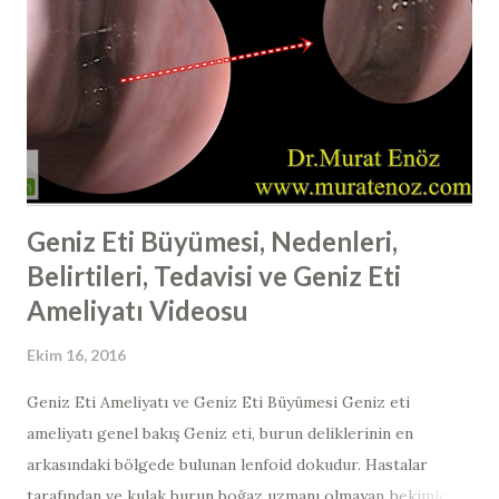
vücudun diğer bölümlerine göre daha düşük hale gelir ve
buna bağlı olarak da ameliyat sonrası ödem, morluk, burun
kanaması riski azalmaktadır. Bunun dışında yine bu
pozisyonda yatmanın diğer bir faydası da yan dönmenin
zorlaşması ve buruna travma ve bası riskinin azalmasıdır.
Burun estetiğ...
Geniz Eti Büyümesi, Nedenleri,
Belirtileri, Tedavisi ve Geniz Eti
Ameliyatı Videosu
Ekim 16, 2016
Geniz Eti Ameliyatı ve Geniz Eti Büyümesi Geniz eti
ameliyatı genel bakış Geniz eti, burun deliklerinin en
arkasındaki bölgede bulunan lenfoid dokudur. Hastalar
tarafından ve kulak burun boğaz uzmanı olmayan hekimler