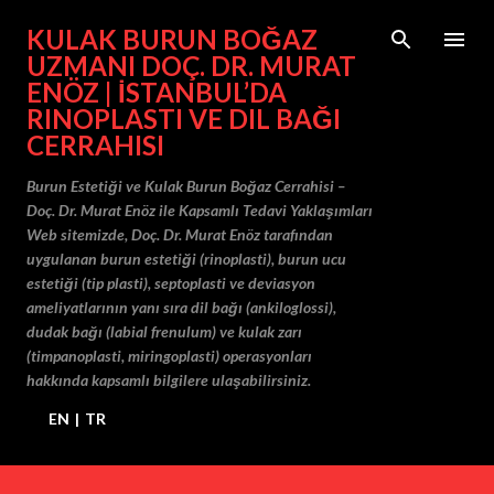
Ana içeriğe atla
KULAK BURUN BOĞAZ
UZMANI DOÇ. DR. MURAT
ENÖZ | İSTANBUL’DA
RINOPLASTI VE DIL BAĞI
CERRAHISI
Burun Estetiği ve Kulak Burun Boğaz Cerrahisi –
Doç. Dr. Murat Enöz ile Kapsamlı Tedavi Yaklaşımları
Web sitemizde, Doç. Dr. Murat Enöz tarafından
uygulanan burun estetiği (rinoplasti), burun ucu
estetiği (tip plasti), septoplasti ve deviasyon
ameliyatlarının yanı sıra dil bağı (ankiloglossi),
dudak bağı (labial frenulum) ve kulak zarı
(timpanoplasti, miringoplasti) operasyonları
hakkında kapsamlı bilgilere ulaşabilirsiniz.
EN
|
TR