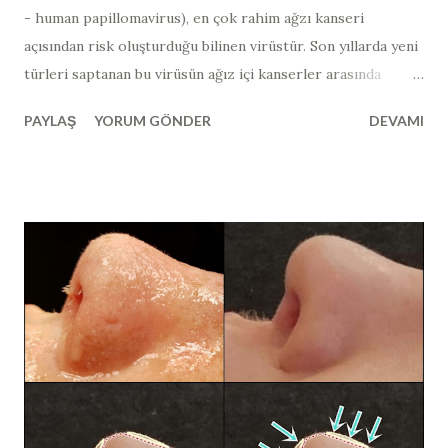
- human papillomavirus​), en çok rahim ağzı kanseri
açısından risk oluşturduğu bilinen virüstür. Son yıllarda yeni
türleri saptanan bu virüsün ağız içi kanserler arasında
bağlantısı gösterilmiştir. Ağız içerisinde görülen ve HPV
PAYLAŞ
YORUM GÖNDER
DEVAMI
ilişkili lezyonların çoğu iyi huyludur ve zaman zaman
tekrarlama eğilimindedir. Papilloma virüsleri, memelilerde
yaygın olarak bulunabilir ve kuşlarda nadiren görülürler.
300' den fazla türü izole edilen ve insanlarda enfeksiyona
neden olan papilloma virüsleri, toplu olarak insan papilloma
virüs ya da HPV (human papillomavirus​) olarak
adlandırılır. HPV virüsleri, kanserojen özelliklerine göre
yüksek riskli (HR) ve düşük riskli (LR) tip olmak üzere ikiye
ayrılır. HPV virüsleri daha çok deriden deriye temas yolu ile
bulaşır. İnsanlarda en sık düşük riskli HPV
virüsü enfeksiyonları görülür ve çoğunlukla
asemptomatiktir. Papillomavirüs genomu, konakçı hücrenin,