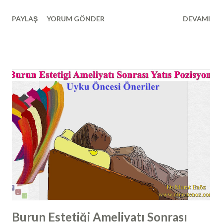
etleri ile temas edebilen dikensi kemik çıkıntılara "kemik
PAYLAŞ
YORUM GÖNDER
DEVAMI
spur formasyonu" ismi verilmektedir. Auynı anlamda olan
"burunda kemik spur formasyonu, osteophyte, osteofit,
nose bone spur, nazal kemik spur" da yine kullanılmaktadır.
Nazal septum deviasyonuna ilave olarak görülen bu
yapılarda, sadede burun hava yolunda daralma ortaya
çıkmaz; beraberinde bu dikensi çıkıntıların burun etleri ile
teması sonucunda migren ve gerilim ağrıları ile karışabilen
baş ağrıları ortaya çıkabilmektedir. Kemik Spur Formasyonu
Tanısı Nasıl Konulur? Kemik spur tanısı, burun içi
endoskopik muayene ile ya da çekilen paranazal sinus
tomografilerinde kemik spur formasyonunun görülmesi ile
konulabilir. Çoğunlukla, spur burun boşlu...
Burun Estetiği Ameliyatı Sonrası