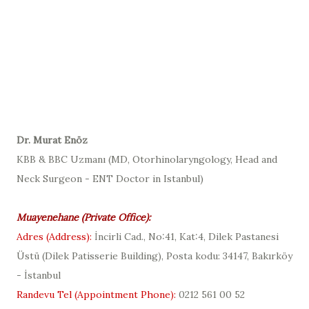
D
r. Murat Enöz
KBB & BBC Uzmanı (
MD, Otorhinolaryngology, Head and
Neck Surgeon - ENT Doctor in Istanbul
)
Muayenehane (
Private Office
):
Adres (
Address
):
İncirli Cad., No:41, Kat:4, Dilek Pastanesi
Üstü (
Dilek Patisserie Building
), Posta kodu: 34147, Bakırköy
- İstanbul
Randevu Tel (
Appointment Phone
):
0212 561 00 52