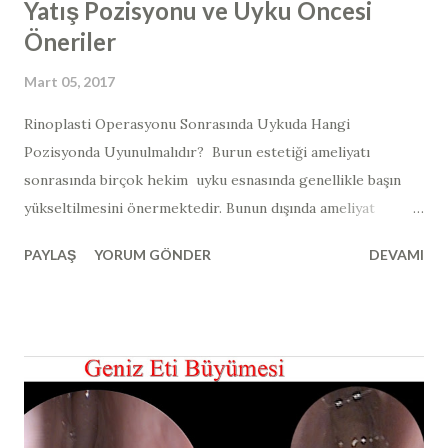
Yatış Pozisyonu ve Uyku Öncesi
Öneriler
Mart 05, 2017
​​Rinoplasti Operasyonu Sonrasında Uykuda Hangi
Pozisyonda Uyunulmalıdır? ​​ Burun estetiği ameliyatı
sonrasında birçok hekim uyku esnasında genellikle başın
yükseltilmesini önermektedir. Bunun dışında ameliyat
sonrası özel yüz koruyucu ürünler ve yastıklar da
PAYLAŞ
YORUM GÖNDER
DEVAMI
satılmaktadır (yurtdışında satılan açılı uyku yastığı örneği >>
Duro-Med Foam Bed Wedge ). Burun estetiği ameliyatı
sonrasında vücudun üst kısmı açılı bir şekilde ve sırtüstü
pozisyonda yatılırsa (yukarıdaki görselde görüldüğü gibi);
yani yaklaşık olarak 30 ile 45 derece arası ve sırt üstü olacak
şekilde açılı pozisyonda yatıldığında kafa, kalp hizasına göre
daha yukarıda kalmaktadır. Bu şekilde Kafadaki kan basıncı