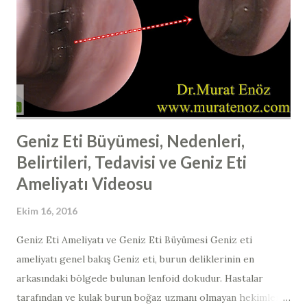
vücudun diğer bölümlerine göre daha düşük hale gelir ve
buna bağlı olarak da ameliyat sonrası ödem, morluk, burun
kanaması riski azalmaktadır. Bunun dışında yine bu
pozisyonda yatmanın diğer bir faydası da yan dönmenin
zorlaşması ve buruna travma ve bası riskinin azalmasıdır.
Burun estetiğ...
Geniz Eti Büyümesi, Nedenleri,
Belirtileri, Tedavisi ve Geniz Eti
Ameliyatı Videosu
Ekim 16, 2016
Geniz Eti Ameliyatı ve Geniz Eti Büyümesi Geniz eti
ameliyatı genel bakış Geniz eti, burun deliklerinin en
arkasındaki bölgede bulunan lenfoid dokudur. Hastalar
tarafından ve kulak burun boğaz uzmanı olmayan hekimler