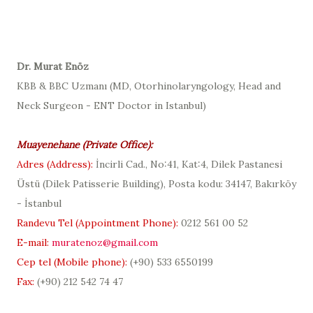
D
r. Murat Enöz
KBB & BBC Uzmanı (
MD, Otorhinolaryngology, Head and
Neck Surgeon - ENT Doctor in Istanbul
)
Muayenehane (
Private Office
):
Adres (
Address
):
İncirli Cad., No:41, Kat:4, Dilek Pastanesi
Üstü (
Dilek Patisserie Building
), Posta kodu: 34147, Bakırköy
- İstanbul
Randevu Tel (
Appointment Phone
):
0212 561 00 52
E-mail:
muratenoz@gmail.com
Cep tel (Mobile phone):
(+90)
533 6550199
Fax:
(+90) 212 542 74 47