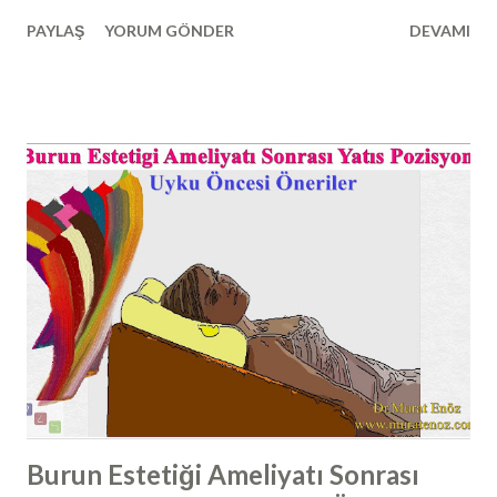
etleri ile temas edebilen dikensi kemik çıkıntılara "kemik
PAYLAŞ
YORUM GÖNDER
DEVAMI
spur formasyonu" ismi verilmektedir. Auynı anlamda olan
"burunda kemik spur formasyonu, osteophyte, osteofit,
nose bone spur, nazal kemik spur" da yine kullanılmaktadır.
Nazal septum deviasyonuna ilave olarak görülen bu
yapılarda, sadede burun hava yolunda daralma ortaya
çıkmaz; beraberinde bu dikensi çıkıntıların burun etleri ile
teması sonucunda migren ve gerilim ağrıları ile karışabilen
baş ağrıları ortaya çıkabilmektedir. Kemik Spur Formasyonu
Tanısı Nasıl Konulur? Kemik spur tanısı, burun içi
endoskopik muayene ile ya da çekilen paranazal sinus
tomografilerinde kemik spur formasyonunun görülmesi ile
konulabilir. Çoğunlukla, spur burun boşlu...
Burun Estetiği Ameliyatı Sonrası