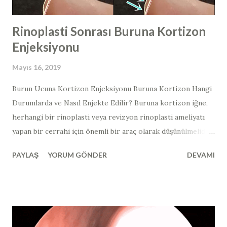
histonları ile dekore edilmiş ...
Rinoplasti Sonrası Buruna Kortizon
Enjeksiyonu
Mayıs 16, 2019
Burun Ucuna Kortizon Enjeksiyonu Buruna Kortizon Hangi
Durumlarda ve Nasıl Enjekte Edilir? Buruna kortizon iğne,
herhangi bir rinoplasti veya revizyon rinoplasti ameliyatı
yapan bir cerrahi için önemli bir araç olarak düşünülmelidir.
Yukarıdaki hastada, 3. (tersiyer) revizyon burun estetiği
PAYLAŞ
YORUM GÖNDER
DEVAMI
ameliyatı yapılan ve ameliyat sonrası ve 3 ay sonraki burun
ucu görüntüsü mevcut olan hastada, yandan bakıldığında
burun ucundaki "top şeklinde" görünüm ve kortizon
enjeksiyonunun gerekli olduğu bölgeler işaretlenmiştir.
Kortikosteroidleri, anabolik steroidler ile karıştırmayın!