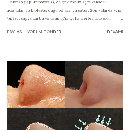
- human papillomavirus​), en çok rahim ağzı kanseri
açısından risk oluşturduğu bilinen virüstür. Son yıllarda yeni
türleri saptanan bu virüsün ağız içi kanserler arasında
bağlantısı gösterilmiştir. Ağız içerisinde görülen ve HPV
PAYLAŞ
YORUM GÖNDER
DEVAMI
ilişkili lezyonların çoğu iyi huyludur ve zaman zaman
tekrarlama eğilimindedir. Papilloma virüsleri, memelilerde
yaygın olarak bulunabilir ve kuşlarda nadiren görülürler.
300' den fazla türü izole edilen ve insanlarda enfeksiyona
neden olan papilloma virüsleri, toplu olarak insan papilloma
virüs ya da HPV (human papillomavirus​) olarak
adlandırılır. HPV virüsleri, kanserojen özelliklerine göre
yüksek riskli (HR) ve düşük riskli (LR) tip olmak üzere ikiye
ayrılır. HPV virüsleri daha çok deriden deriye temas yolu ile
bulaşır. İnsanlarda en sık düşük riskli HPV
virüsü enfeksiyonları görülür ve çoğunlukla
asemptomatiktir. Papillomavirüs genomu, konakçı hücrenin,