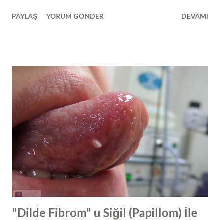
tarafından muayene ile görülmesi mümkün değildir.
PAYLAŞ
YORUM GÖNDER
DEVAMI
Endoskopik burun içi muayenesi esnasında görülebilir. Yan
grafi, manyetik rezonans görüntüleme, tomografi gibi
görüntüleme araçları ile de dolaylı olarak
değerlendirilebilir. Çocuklarda yapılan bademcik
ameliyatlarının tamamında ilave olarak geniz eti ameliyatı da
yapılmaktadır. Bunun yanında, geniz eti ameliyatı
(adenoidektomi) tek başına ya da kulak tüpü takılması
ameliyatları ile birlikte de yapılabilmektedir. Geniz eti
ameliyatı tarihçesi 1800' lu yılların sonunda, geniz etinin
burunla ilgili şikayetler ve işitme kaybından sorumlu
olabileceği, Kopenhag, Danimarka' dan Willhelm Meyer
tarafından belirtilmiş ve yine sonrasında geniz eti
ameliyatlarına başlanmıştır. En sık yapılan ameliyatlardan ...
"Dilde Fibrom" u Siğil (Papillom) İle