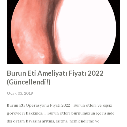
Burun estetiği ve burun ameliyatı dünyasında steroid
terimini kullandığımızda, çok spesifik bir steroid türünden
bahsediyoruz. “Steroid” kelimesi, vücut geliştiricilerinde
artmış kas büyümesi için kullanılan bir hormondur ve
aslında bu vücut kitlesini oluşturmak için kullanılan, anabolik
bir steroid adı verilen farklı bir steroid tipini ifade eder.
Rinoplasti ve revizyon rinoplasti sonrasında " buru...
Burun Eti Ameliyatı Fiyatı 2022
(Güncellendi!)
Ocak 03, 2019
Burun Eti Operasyonu Fiyatı 2022 Burun etleri ve eşsiz
görevleri hakkında ... Burun etleri burnumuzun içerisinde
dış ortam havasını arıtma, ısıtma, nemlendirme ve