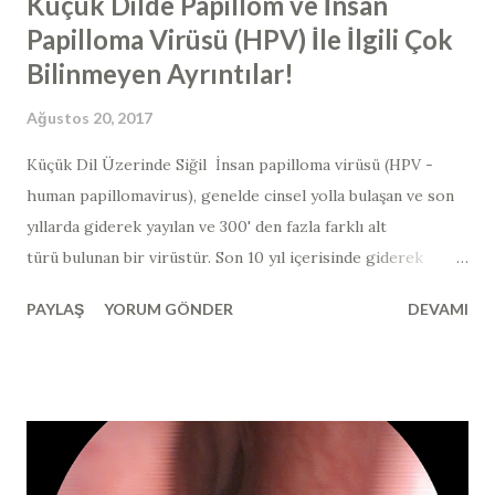
Küçük Dilde Papillom ve İnsan
Papilloma Virüsü (HPV) İle İlgili Çok
Bilinmeyen Ayrıntılar!
Ağustos 20, 2017
Küçük Dil Üzerinde Siğil İnsan papilloma virüsü (HPV -
human papillomavirus​), genelde cinsel yolla bulaşan ve son
yıllarda giderek yayılan ve 300' den fazla farklı alt
türü bulunan bir virüstür. Son 10 yıl içerisinde giderek
görülme sıklığı artmıştır. Bu virüsün en yaygın görünen alt
PAYLAŞ
YORUM GÖNDER
DEVAMI
grupları "siğil" ya da "papillom" olarak adlandırılan
lezyonları yaparken; bulunduğu dokuların kanserleşmesine
neden olan alt grupları da mevcuttur. Kanserojen
özellikteki HPV virüsleri de kendi arasında "yüksek riskli",
"olası yüksek riskli" ve "düşük riskli" olarak üç alt gruba
ayrılmaktadır (yüksek riskli tipler >> tip 16, 18, 31, 33, 35, 39,