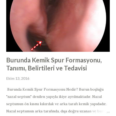
45), olası yüksek riskli tipler >> tip 26, 53, 66 ve düşük riskli
tipler tip >> 6, 11, 40, 42, 43, 44, 54). Genelde fark edilen
lezyonların çoğu iyi huyludur. Son yıllarda, bu virüsün sadece
cinsel ilişki yolu ile değil; direk mukozal temas yoluyla da
bulaşabildiğinin netlik kazanması...
Burunda Kemik Spur Formasyonu,
Tanımı, Belirtileri ve Tedavisi
Ekim 13, 2016
Burunda Kemik Spur Formasyonu Nedir? Burun boşluğu
"nazal septum" denilen yapıyla ikiye ayrılmaktadır. Nazal
septumun ön kısmı kıkırdak ve arka tarafı kemik yapıdadır. ​​ ​​ ​
Nazal septumun arka tarafında, dışa doğru uzanan ve burun