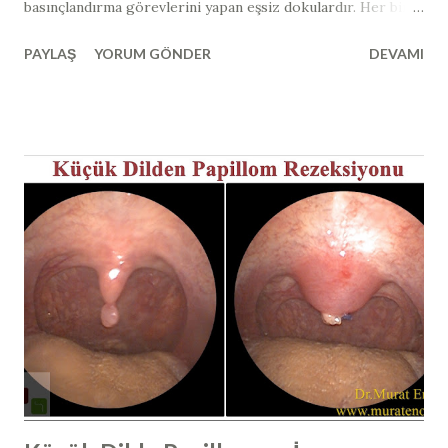
basınçlandırma görevlerini yapan eşsiz dokulardır. Her bir
burun boşluğunda 3 adet burun eti bulunmaktadır. Belki
PAYLAŞ
YORUM GÖNDER
DEVAMI
aklınıza en çok gelen şey " burun etlerinden tamamen
kurtulmak, burun etlerini aldırmak mümkün müdür? "
sorusu olabilir. Burun etlerinin tamamen alınması eskiden
yüzyıllar önce denenmiş ve burun etlerinin insan hayatı için
ne kadar önemli olduğu sonrasında anlaşılmıştır. Dış ortam
havasından bulunan tüm mikroorganizmalar, allerjenler
burun etleri tarafından burun içerisinde yakalanmaktadır.
Yaklaşık sosis şeklinde olan alt burun etleri içerisinde
birçok damar ağı bulunmaktadır ve sıcaktır. Dış kısmında
mukus tabakası bulunur ve burnumuzu hava girdiğinde
burun etine çarpan hava yuvarlanma hareketi yaparak burun
etini çarpar, içerisinde bulunan bütün partikülleri, yabancı
cisimleri, mikroorgan...