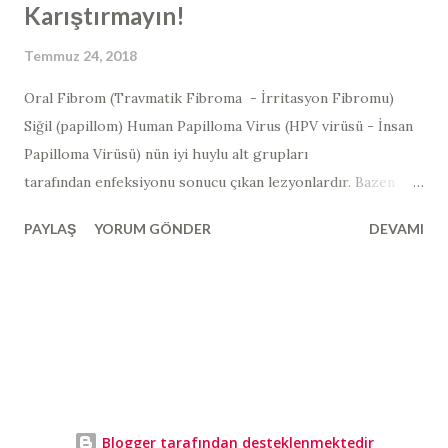
Karıştırmayın!
Temmuz 24, 2018
Oral Fibrom (Travmatik Fibroma - İrritasyon Fibromu)
Siğil (papillom) Human Papilloma Virus (HPV virüsü - İnsan
Papilloma Virüsü) nün iyi huylu alt grupları
tarafından enfeksiyonu sonucu çıkan lezyonlardır. Bazen
görüntü olarak, mukozal tahrişe bağlı ortaya çıkan "fibrom"
PAYLAŞ
YORUM GÖNDER
DEVAMI
ile karıştırılabilmektedir. Oral Fibroma Nedir? "Fibroma",
esas olarak fibröz dokudan oluşan iyi huylu bir tümör
demektir. İğ şeklindeki bir bağ dokusu hücresi kütlesinden
oluşan iyi huylu bir tümördür. Oral fibroma, tipik olarak bir
ısırma hasarı olan kronik travmanın neden olduğu, tümör
benzeri bir lifli yara dokusu kitlesidir. Hiçbir cinsiyet tercihi
yoktur ve herhangi bir yaş grubunda görülebilir. Bu dilin yan
tarafındaki küçük, kabarık yumru, oral bir fibroma veya aşırı
Blogger tarafından desteklenmektedir