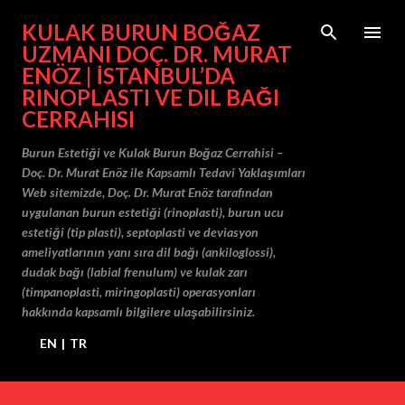
Ana içeriğe atla
KULAK BURUN BOĞAZ
UZMANI DOÇ. DR. MURAT
ENÖZ | İSTANBUL’DA
RINOPLASTI VE DIL BAĞI
CERRAHISI
Burun Estetiği ve Kulak Burun Boğaz Cerrahisi –
Doç. Dr. Murat Enöz ile Kapsamlı Tedavi Yaklaşımları
Web sitemizde, Doç. Dr. Murat Enöz tarafından
uygulanan burun estetiği (rinoplasti), burun ucu
estetiği (tip plasti), septoplasti ve deviasyon
ameliyatlarının yanı sıra dil bağı (ankiloglossi),
dudak bağı (labial frenulum) ve kulak zarı
(timpanoplasti, miringoplasti) operasyonları
hakkında kapsamlı bilgilere ulaşabilirsiniz.
EN
|
TR