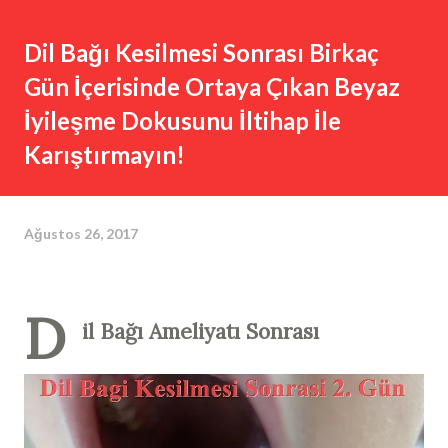
Dil Bağı Kesilmesi Sonrası Birkaç
Gün İçerisinde Ortaya Çıkan Beyaz
İyileşme Dokusunu İltihap İle
Karıştırmayın!
Ağustos 26, 2017
D
il Bağı Ameliyatı Sonrası