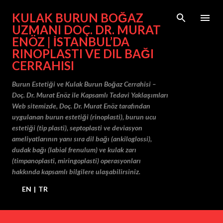
Ana içeriğe atla
KULAK BURUN BOĞAZ
UZMANI DOÇ. DR. MURAT
ENÖZ | İSTANBUL’DA
RINOPLASTI VE DIL BAĞI
CERRAHISI
Burun Estetiği ve Kulak Burun Boğaz Cerrahisi –
Doç. Dr. Murat Enöz ile Kapsamlı Tedavi Yaklaşımları
Web sitemizde, Doç. Dr. Murat Enöz tarafından
uygulanan burun estetiği (rinoplasti), burun ucu
estetiği (tip plasti), septoplasti ve deviasyon
ameliyatlarının yanı sıra dil bağı (ankiloglossi),
dudak bağı (labial frenulum) ve kulak zarı
(timpanoplasti, miringoplasti) operasyonları
hakkında kapsamlı bilgilere ulaşabilirsiniz.
EN
|
TR