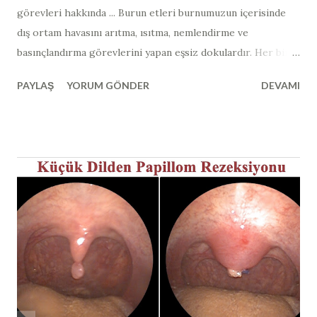
görevleri hakkında ... Burun etleri burnumuzun içerisinde
dış ortam havasını arıtma, ısıtma, nemlendirme ve
basınçlandırma görevlerini yapan eşsiz dokulardır. Her bir
burun boşluğunda 3 adet burun eti bulunmaktadır. Belki
PAYLAŞ
YORUM GÖNDER
DEVAMI
aklınıza en çok gelen şey " burun etlerinden tamamen
kurtulmak, burun etlerini aldırmak mümkün müdür? "
sorusu olabilir. Burun etlerinin tamamen alınması eskiden
yüzyıllar önce denenmiş ve burun etlerinin insan hayatı için
ne kadar önemli olduğu sonrasında anlaşılmıştır. Dış ortam
havasından bulunan tüm mikroorganizmalar, allerjenler
burun etleri tarafından burun içerisinde yakalanmaktadır.
Yaklaşık sosis şeklinde olan alt burun etleri içerisinde
birçok damar ağı bulunmaktadır ve sıcaktır. Dış kısmında
mukus tabakası bulunur ve burnumuzu hava girdiğinde
burun etine çarpan hava yuvarlanma hareketi yaparak burun
etini çarpar, içerisinde bulunan bütün partikülleri, yabancı