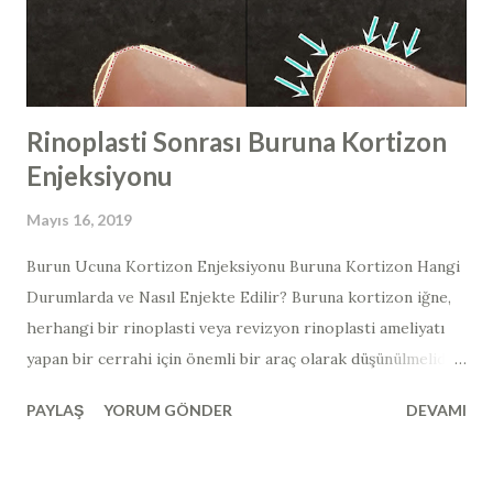
virüsü enfeksiyonları görülür ve çoğunlukla
asemptomatiktir. Papillomavirüs genomu, konakçı hücrenin,
histonları ile dekore edilmiş ...
Rinoplasti Sonrası Buruna Kortizon
Enjeksiyonu
Mayıs 16, 2019
Burun Ucuna Kortizon Enjeksiyonu Buruna Kortizon Hangi
Durumlarda ve Nasıl Enjekte Edilir? Buruna kortizon iğne,
herhangi bir rinoplasti veya revizyon rinoplasti ameliyatı
yapan bir cerrahi için önemli bir araç olarak düşünülmelidir.
Yukarıdaki hastada, 3. (tersiyer) revizyon burun estetiği
PAYLAŞ
YORUM GÖNDER
DEVAMI
ameliyatı yapılan ve ameliyat sonrası ve 3 ay sonraki burun
ucu görüntüsü mevcut olan hastada, yandan bakıldığında
burun ucundaki "top şeklinde" görünüm ve kortizon