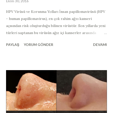
Ekim 30, 2016
HPV Virüsü ve Korunma Yolları İnsan papillomavirüsü (HPV
- human papillomavirus​), en çok rahim ağzı kanseri
açısından risk oluşturduğu bilinen virüstür. Son yıllarda yeni
türleri saptanan bu virüsün ağız içi kanserler arasında
bağlantısı gösterilmiştir. Ağız içerisinde görülen ve HPV
PAYLAŞ
YORUM GÖNDER
DEVAMI
ilişkili lezyonların çoğu iyi huyludur ve zaman zaman
tekrarlama eğilimindedir. Papilloma virüsleri, memelilerde
yaygın olarak bulunabilir ve kuşlarda nadiren görülürler.
300' den fazla türü izole edilen ve insanlarda enfeksiyona
neden olan papilloma virüsleri, toplu olarak insan papilloma
virüs ya da HPV (human papillomavirus​) olarak
adlandırılır. HPV virüsleri, kanserojen özelliklerine göre
yüksek riskli (HR) ve düşük riskli (LR) tip olmak üzere ikiye
ayrılır. HPV virüsleri daha çok deriden deriye temas yolu ile
bulaşır. İnsanlarda en sık düşük riskli HPV