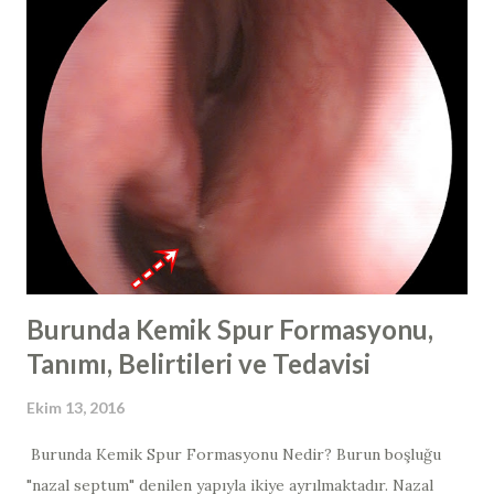
"olası yüksek riskli" ve "düşük riskli" olarak üç alt gruba
ayrılmaktadır (yüksek riskli tipler >> tip 16, 18, 31, 33, 35, 39,
45), olası yüksek riskli tipler >> tip 26, 53, 66 ve düşük riskli
tipler tip >> 6, 11, 40, 42, 43, 44, 54). Genelde fark edilen
lezyonların çoğu iyi huyludur. Son yıllarda, bu virüsün sadece
cinsel ilişki yolu ile değil; direk mukozal temas yoluyla da
bulaşabildiğinin netlik kazanması...
Burunda Kemik Spur Formasyonu,
Tanımı, Belirtileri ve Tedavisi
Ekim 13, 2016
Burunda Kemik Spur Formasyonu Nedir? Burun boşluğu
"nazal septum" denilen yapıyla ikiye ayrılmaktadır. Nazal