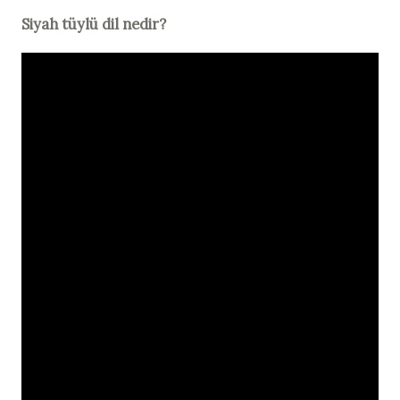
Siyah tüylü dil nedir?