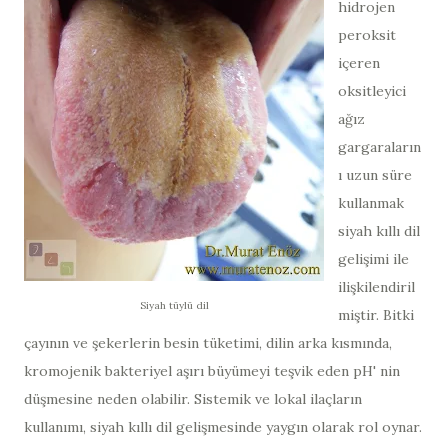
hidrojen
peroksit
içeren
oksitleyici
ağız
gargaraların
ı uzun süre
kullanmak
siyah kıllı dil
gelişimi ile
ilişkilendiril
Siyah tüylü dil
miştir. Bitki
çayının ve şekerlerin besin tüketimi, dilin arka kısmında,
kromojenik bakteriyel aşırı büyümeyi teşvik eden pH' nin
düşmesine neden olabilir. Sistemik ve lokal ilaçların
kullanımı, siyah kıllı dil gelişmesinde yaygın olarak rol oynar.