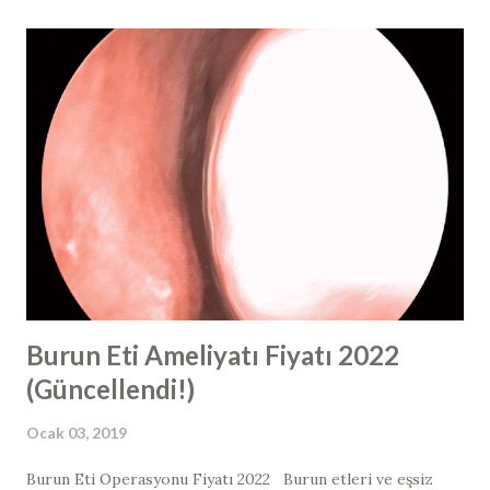
enjeksiyonunun gerekli olduğu bölgeler işaretlenmiştir.
Kortikosteroidleri, anabolik steroidler ile karıştırmayın!
Burun estetiği ve burun ameliyatı dünyasında steroid
terimini kullandığımızda, çok spesifik bir steroid türünden
bahsediyoruz. “Steroid” kelimesi, vücut geliştiricilerinde
artmış kas büyümesi için kullanılan bir hormondur ve
aslında bu vücut kitlesini oluşturmak için kullanılan, anabolik
bir steroid adı verilen farklı bir steroid tipini ifade eder.
Rinoplasti ve revizyon rinoplasti sonrasında " buru...
Burun Eti Ameliyatı Fiyatı 2022
(Güncellendi!)
Ocak 03, 2019
Burun Eti Operasyonu Fiyatı 2022 Burun etleri ve eşsiz