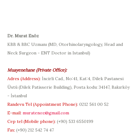
D
r. Murat Enöz
KBB & BBC Uzmanı (
MD, Otorhinolaryngology, Head and
Neck Surgeon - ENT Doctor in Istanbul
)
Muayenehane (
Private Office
):
Adres (
Address
):
İncirli Cad., No:41, Kat:4, Dilek Pastanesi
Üstü (
Dilek Patisserie Building
), Posta kodu: 34147, Bakırköy
- İstanbul
Randevu Tel (
Appointment Phone
):
0212 561 00 52
E-mail:
muratenoz@gmail.com
Cep tel (Mobile phone):
(+90)
533 6550199
Fax:
(+90) 212 542 74 47