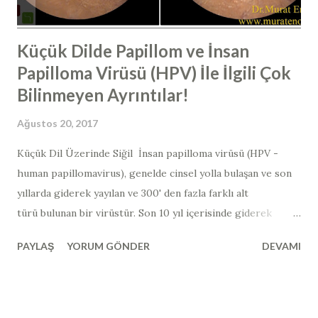
cisimleri, mikroorgan...
Küçük Dilde Papillom ve İnsan
Papilloma Virüsü (HPV) İle İlgili Çok
Bilinmeyen Ayrıntılar!
Ağustos 20, 2017
Küçük Dil Üzerinde Siğil İnsan papilloma virüsü (HPV -
human papillomavirus​), genelde cinsel yolla bulaşan ve son
yıllarda giderek yayılan ve 300' den fazla farklı alt
türü bulunan bir virüstür. Son 10 yıl içerisinde giderek
görülme sıklığı artmıştır. Bu virüsün en yaygın görünen alt
PAYLAŞ
YORUM GÖNDER
DEVAMI
grupları "siğil" ya da "papillom" olarak adlandırılan
lezyonları yaparken; bulunduğu dokuların kanserleşmesine
neden olan alt grupları da mevcuttur. Kanserojen
özellikteki HPV virüsleri de kendi arasında "yüksek riskli",