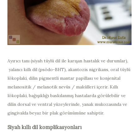
Ayırıcı tanı (siyah tüylü dil ile karışan hastalık ve durumlar),
yalancı kıllı dil (psödo-BHT), akantozis nigrikans, oral tüylü
lökoplaki, dilin pigmentli mantar papillası ve konjenital
melanositik / melanotik nevüs / makülleri içerir. Kıllı
lökoplaki, bağışıklığı baskılanmış hastalarda görülebilir ve
dilin dorsal ve ventral yüzeylerinde, yanak mukozasında ve
gingivalda beyaz bir plak görünümüne sahiptir.
Siyah kıllı dil komplikasyonları