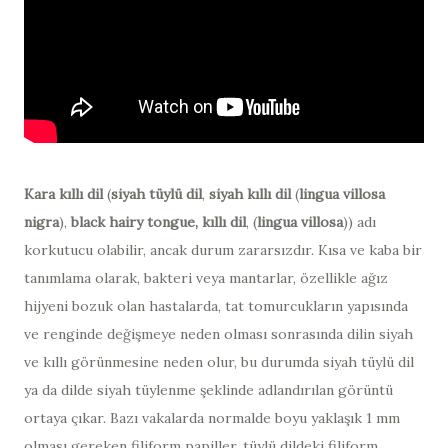
Kara kıllı dil
(
siyah tüylü dil
,
siyah kıllı dil
(
lingua villosa
nigra
),
black hairy tongue, k
ıllı dil
, (
lingua villosa
)) adı
korkutucu olabilir, ancak durum zararsızdır. Kısa ve kaba bir
tanımlama olarak, bakteri veya mantarlar, özellikle ağız
hijyeni bozuk olan hastalarda, tat tomurcukların yapısında
ve renginde değişmeye neden olması sonrasında dilin siyah
ve kıllı görünmesine neden olur, bu durumda siyah tüylü dil
ya da dilde siyah tüylenme şeklinde adlandırılan görüntü
ortaya çıkar. Bazı vakalarda normalde boyu yaklaşık 1 mm
olması gereken filiform papiller, tüylü dildeki filiform