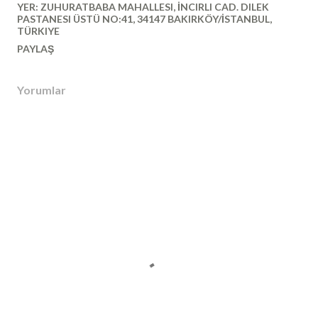
YER:
ZUHURATBABA MAHALLESI, İNCIRLI CAD. DILEK
PASTANESI ÜSTÜ NO:41, 34147 BAKIRKÖY/İSTANBUL,
TÜRKIYE
PAYLAŞ
Yorumlar