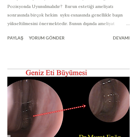
Pozisyonda Uyunulmalıdır? ​​ Burun estetiği ameliyatı
sonrasında birçok hekim uyku esnasında genellikle başın
yükseltilmesini önermektedir. Bunun dışında ameliyat
sonrası özel yüz koruyucu ürünler ve yastıklar da
PAYLAŞ
YORUM GÖNDER
DEVAMI
satılmaktadır (yurtdışında satılan açılı uyku yastığı örneği >>
Duro-Med Foam Bed Wedge ). Burun estetiği ameliyatı
sonrasında vücudun üst kısmı açılı bir şekilde ve sırtüstü
pozisyonda yatılırsa (yukarıdaki görselde görüldüğü gibi);
yani yaklaşık olarak 30 ile 45 derece arası ve sırt üstü olacak
şekilde açılı pozisyonda yatıldığında kafa, kalp hizasına göre
daha yukarıda kalmaktadır. Bu şekilde Kafadaki kan basıncı
vücudun diğer bölümlerine göre daha düşük hale gelir ve
buna bağlı olarak da ameliyat sonrası ödem, morluk, burun
kanaması riski azalmaktadır. Bunun dışında yine bu
pozisyonda yatmanın diğer bir faydası da yan dönmenin
zorlaşması ve buruna travma ve bası riskinin azalmasıdır.