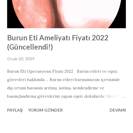
bir steroid adı verilen farklı bir steroid tipini ifade eder.
Rinoplasti ve revizyon rinoplasti sonrasında " buru...
Burun Eti Ameliyatı Fiyatı 2022
(Güncellendi!)
Ocak 03, 2019
Burun Eti Operasyonu Fiyatı 2022 Burun etleri ve eşsiz
görevleri hakkında ... Burun etleri burnumuzun içerisinde
dış ortam havasını arıtma, ısıtma, nemlendirme ve
basınçlandırma görevlerini yapan eşsiz dokulardır. Her bir
burun boşluğunda 3 adet burun eti bulunmaktadır. Belki
PAYLAŞ
YORUM GÖNDER
DEVAMI
aklınıza en çok gelen şey " burun etlerinden tamamen
kurtulmak, burun etlerini aldırmak mümkün müdür? "
sorusu olabilir. Burun etlerinin tamamen alınması eskiden