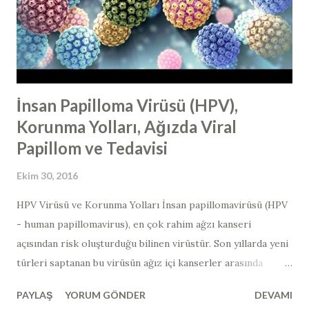
İnsan Papilloma Virüsü (HPV),
Korunma Yolları, Ağızda Viral
Papillom ve Tedavisi
Ekim 30, 2016
HPV Virüsü ve Korunma Yolları İnsan papillomavirüsü (HPV
- human papillomavirus​), en çok rahim ağzı kanseri
açısından risk oluşturduğu bilinen virüstür. Son yıllarda yeni
türleri saptanan bu virüsün ağız içi kanserler arasında
bağlantısı gösterilmiştir. Ağız içerisinde görülen ve HPV
PAYLAŞ
YORUM GÖNDER
DEVAMI
ilişkili lezyonların çoğu iyi huyludur ve zaman zaman