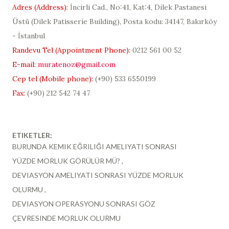
Adres (
Address
):
İncirli Cad., No:41, Kat:4, Dilek Pastanesi
Üstü (
Dilek Patisserie Building
), Posta kodu: 34147, Bakırköy
- İstanbul
Randevu Tel (
Appointment Phone
):
0212 561 00 52
E-mail:
muratenoz@gmail.com
Cep tel (Mobile phone):
(+90)
533 6550199
Fax:
(+90) 212 542 74 47
ETIKETLER:
BURUNDA KEMIK EĞRILIĞI AMELIYATI SONRASI
YÜZDE MORLUK GÖRÜLÜR MÜ?
DEVIASYON AMELIYATI SONRASI YÜZDE MORLUK
OLURMU
DEVIASYON OPERASYONU SONRASI GÖZ
ÇEVRESINDE MORLUK OLURMU