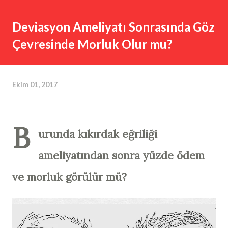
Deviasyon Ameliyatı Sonrasında Göz
Çevresinde Morluk Olur mu?
Ekim 01, 2017
B
urunda kıkırdak eğriliği
ameliyatından sonra yüzde ödem
ve morluk görülür mü?