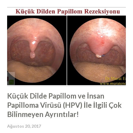
yüzyıllar önce denenmiş ve burun etlerinin insan hayatı için
ne kadar önemli olduğu sonrasında anlaşılmıştır. Dış ortam
havasından bulunan tüm mikroorganizmalar, allerjenler
burun etleri tarafından burun içerisinde yakalanmaktadır.
Yaklaşık sosis şeklinde olan alt burun etleri içerisinde
birçok damar ağı bulunmaktadır ve sıcaktır. Dış kısmında
mukus tabakası bulunur ve burnumuzu hava girdiğinde
burun etine çarpan hava yuvarlanma hareketi yaparak burun
etini çarpar, içerisinde bulunan bütün partikülleri, yabancı
cisimleri, mikroorgan...
Küçük Dilde Papillom ve İnsan
Papilloma Virüsü (HPV) İle İlgili Çok
Bilinmeyen Ayrıntılar!
Ağustos 20, 2017