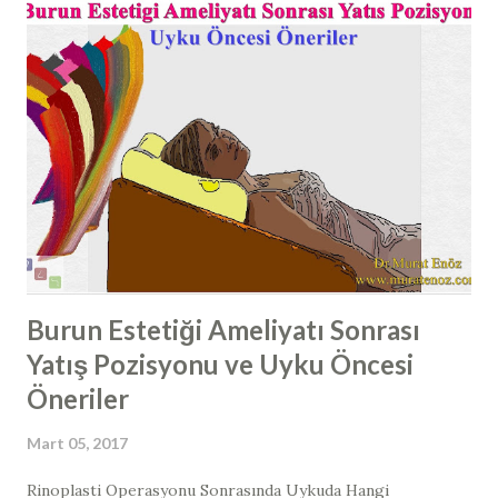
yapılarda, sadede burun hava yolunda daralma ortaya
çıkmaz; beraberinde bu dikensi çıkıntıların burun etleri ile
teması sonucunda migren ve gerilim ağrıları ile karışabilen
baş ağrıları ortaya çıkabilmektedir. Kemik Spur Formasyonu
Tanısı Nasıl Konulur? Kemik spur tanısı, burun içi
endoskopik muayene ile ya da çekilen paranazal sinus
tomografilerinde kemik spur formasyonunun görülmesi ile
konulabilir. Çoğunlukla, spur burun boşlu...
Burun Estetiği Ameliyatı Sonrası
Yatış Pozisyonu ve Uyku Öncesi
Öneriler
Mart 05, 2017
​​Rinoplasti Operasyonu Sonrasında Uykuda Hangi