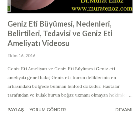
Burun estetiğ...
Geniz Eti Büyümesi, Nedenleri,
Belirtileri, Tedavisi ve Geniz Eti
Ameliyatı Videosu
Ekim 16, 2016
Geniz Eti Ameliyatı ve Geniz Eti Büyümesi Geniz eti
ameliyatı genel bakış Geniz eti, burun deliklerinin en
arkasındaki bölgede bulunan lenfoid dokudur. Hastalar
tarafından ve kulak burun boğaz uzmanı olmayan hekimler
tarafından muayene ile görülmesi mümkün değildir.
PAYLAŞ
YORUM GÖNDER
DEVAMI
Endoskopik burun içi muayenesi esnasında görülebilir. Yan
grafi, manyetik rezonans görüntüleme, tomografi gibi
görüntüleme araçları ile de dolaylı olarak
değerlendirilebilir. Çocuklarda yapılan bademcik