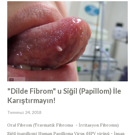
ameliyatlarının tamamında ilave olarak geniz eti ameliyatı da
yapılmaktadır. Bunun yanında, geniz eti ameliyatı
(adenoidektomi) tek başına ya da kulak tüpü takılması
ameliyatları ile birlikte de yapılabilmektedir. Geniz eti
ameliyatı tarihçesi 1800' lu yılların sonunda, geniz etinin
burunla ilgili şikayetler ve işitme kaybından sorumlu
olabileceği, Kopenhag, Danimarka' dan Willhelm Meyer
tarafından belirtilmiş ve yine sonrasında geniz eti
ameliyatlarına başlanmıştır. En sık yapılan ameliyatlardan ...
"Dilde Fibrom" u Siğil (Papillom) İle
Karıştırmayın!
Temmuz 24, 2018
Oral Fibrom (Travmatik Fibroma - İrritasyon Fibromu)
Siğil (papillom) Human Papilloma Virus (HPV virüsü - İnsan