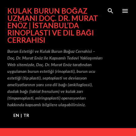
Ana içeriğe atla
KULAK BURUN BOĞAZ
UZMANI DOÇ. DR. MURAT
ENÖZ | İSTANBUL’DA
RINOPLASTI VE DIL BAĞI
CERRAHISI
Burun Estetiği ve Kulak Burun Boğaz Cerrahisi –
Doç. Dr. Murat Enöz ile Kapsamlı Tedavi Yaklaşımları
Web sitemizde, Doç. Dr. Murat Enöz tarafından
uygulanan burun estetiği (rinoplasti), burun ucu
estetiği (tip plasti), septoplasti ve deviasyon
ameliyatlarının yanı sıra dil bağı (ankiloglossi),
dudak bağı (labial frenulum) ve kulak zarı
(timpanoplasti, miringoplasti) operasyonları
hakkında kapsamlı bilgilere ulaşabilirsiniz.
EN
|
TR