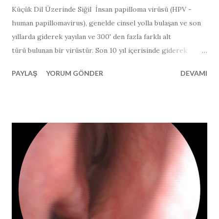
Küçük Dil Üzerinde Siğil İnsan papilloma virüsü (HPV -
human papillomavirus​), genelde cinsel yolla bulaşan ve son
yıllarda giderek yayılan ve 300' den fazla farklı alt
türü bulunan bir virüstür. Son 10 yıl içerisinde giderek
görülme sıklığı artmıştır. Bu virüsün en yaygın görünen alt
PAYLAŞ
YORUM GÖNDER
DEVAMI
grupları "siğil" ya da "papillom" olarak adlandırılan
lezyonları yaparken; bulunduğu dokuların kanserleşmesine
neden olan alt grupları da mevcuttur. Kanserojen
özellikteki HPV virüsleri de kendi arasında "yüksek riskli",
"olası yüksek riskli" ve "düşük riskli" olarak üç alt gruba
ayrılmaktadır (yüksek riskli tipler >> tip 16, 18, 31, 33, 35, 39,
45), olası yüksek riskli tipler >> tip 26, 53, 66 ve düşük riskli
tipler tip >> 6, 11, 40, 42, 43, 44, 54). Genelde fark edilen
lezyonların çoğu iyi huyludur. Son yıllarda, bu virüsün sadece
cinsel ilişki yolu ile değil; direk mukozal temas yoluyla da
bulaşabildiğinin netlik kazanması...