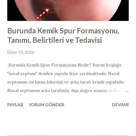
Burunda Kemik Spur Formasyonu,
Tanımı, Belirtileri ve Tedavisi
Ekim 13, 2016
Burunda Kemik Spur Formasyonu Nedir? Burun boşluğu
"nazal septum" denilen yapıyla ikiye ayrılmaktadır. Nazal
septumun ön kısmı kıkırdak ve arka tarafı kemik yapıdadır. ​​ ​​ ​
Nazal septumun arka tarafında, dışa doğru uzanan ve burun
etleri ile temas edebilen dikensi kemik çıkıntılara "kemik
PAYLAŞ
YORUM GÖNDER
DEVAMI
spur formasyonu" ismi verilmektedir. Auynı anlamda olan
"burunda kemik spur formasyonu, osteophyte, osteofit,
nose bone spur, nazal kemik spur" da yine kullanılmaktadır.
Nazal septum deviasyonuna ilave olarak görülen bu