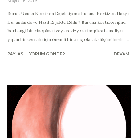
Mayıs 16, 2019
Burun Ucuna Kortizon Enjeksiyonu Buruna Kortizon Hangi
Durumlarda ve Nasıl Enjekte Edilir? Buruna kortizon iğne,
herhangi bir rinoplasti veya revizyon rinoplasti ameliyatı
yapan bir cerrahi için önemli bir araç olarak düşünülmelidir.
Yukarıdaki hastada, 3. (tersiyer) revizyon burun estetiği
PAYLAŞ
YORUM GÖNDER
DEVAMI
ameliyatı yapılan ve ameliyat sonrası ve 3 ay sonraki burun
ucu görüntüsü mevcut olan hastada, yandan bakıldığında
burun ucundaki "top şeklinde" görünüm ve kortizon
enjeksiyonunun gerekli olduğu bölgeler işaretlenmiştir.
Kortikosteroidleri, anabolik steroidler ile karıştırmayın!
Burun estetiği ve burun ameliyatı dünyasında steroid
terimini kullandığımızda, çok spesifik bir steroid türünden
bahsediyoruz. “Steroid” kelimesi, vücut geliştiricilerinde
artmış kas büyümesi için kullanılan bir hormondur ve
aslında bu vücut kitlesini oluşturmak için kullanılan, anabolik