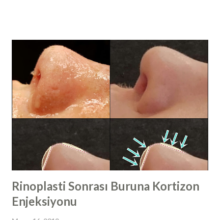
tekrarlama eğilimindedir. Papilloma virüsleri, memelilerde
yaygın olarak bulunabilir ve kuşlarda nadiren görülürler.
300' den fazla türü izole edilen ve insanlarda enfeksiyona
neden olan papilloma virüsleri, toplu olarak insan papilloma
virüs ya da HPV (human papillomavirus​) olarak
adlandırılır. HPV virüsleri, kanserojen özelliklerine göre
yüksek riskli (HR) ve düşük riskli (LR) tip olmak üzere ikiye
ayrılır. HPV virüsleri daha çok deriden deriye temas yolu ile
bulaşır. İnsanlarda en sık düşük riskli HPV
virüsü enfeksiyonları görülür ve çoğunlukla
asemptomatiktir. Papillomavirüs genomu, konakçı hücrenin,
histonları ile dekore edilmiş ...
Rinoplasti Sonrası Buruna Kortizon
Enjeksiyonu