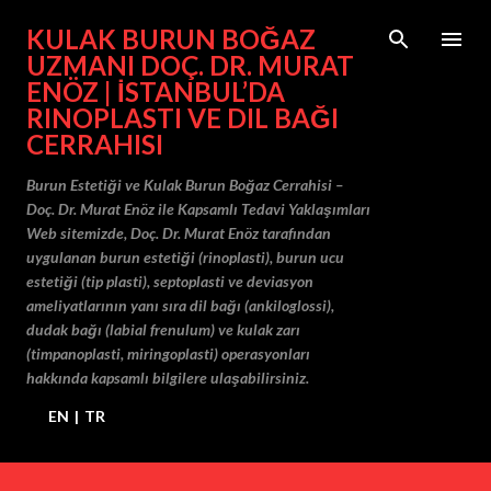
Ana içeriğe atla
KULAK BURUN BOĞAZ
UZMANI DOÇ. DR. MURAT
ENÖZ | İSTANBUL’DA
RINOPLASTI VE DIL BAĞI
CERRAHISI
Burun Estetiği ve Kulak Burun Boğaz Cerrahisi –
Doç. Dr. Murat Enöz ile Kapsamlı Tedavi Yaklaşımları
Web sitemizde, Doç. Dr. Murat Enöz tarafından
uygulanan burun estetiği (rinoplasti), burun ucu
estetiği (tip plasti), septoplasti ve deviasyon
ameliyatlarının yanı sıra dil bağı (ankiloglossi),
dudak bağı (labial frenulum) ve kulak zarı
(timpanoplasti, miringoplasti) operasyonları
hakkında kapsamlı bilgilere ulaşabilirsiniz.
EN
|
TR