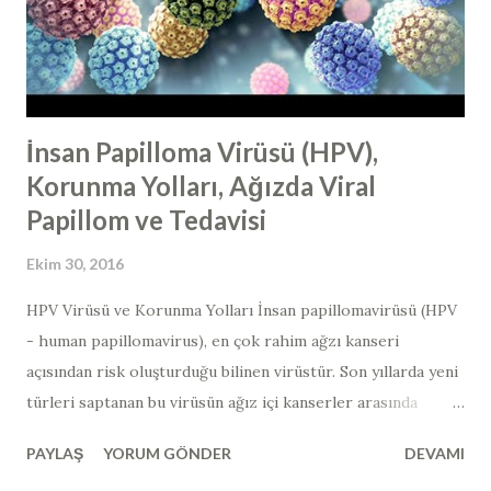
İnsan Papilloma Virüsü (HPV),
Korunma Yolları, Ağızda Viral
Papillom ve Tedavisi
Ekim 30, 2016
HPV Virüsü ve Korunma Yolları İnsan papillomavirüsü (HPV
- human papillomavirus​), en çok rahim ağzı kanseri
açısından risk oluşturduğu bilinen virüstür. Son yıllarda yeni
türleri saptanan bu virüsün ağız içi kanserler arasında
bağlantısı gösterilmiştir. Ağız içerisinde görülen ve HPV
PAYLAŞ
YORUM GÖNDER
DEVAMI
ilişkili lezyonların çoğu iyi huyludur ve zaman zaman