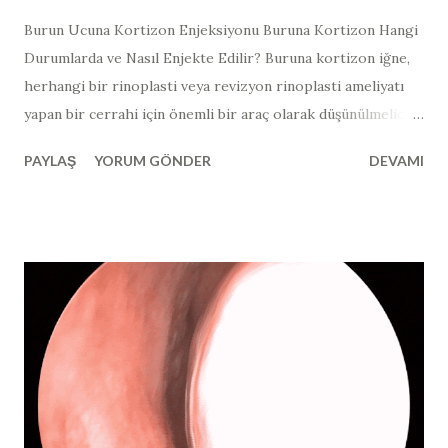
Burun Ucuna Kortizon Enjeksiyonu Buruna Kortizon Hangi
Durumlarda ve Nasıl Enjekte Edilir? Buruna kortizon iğne,
herhangi bir rinoplasti veya revizyon rinoplasti ameliyatı
yapan bir cerrahi için önemli bir araç olarak düşünülmelidir.
Yukarıdaki hastada, 3. (tersiyer) revizyon burun estetiği
PAYLAŞ
YORUM GÖNDER
DEVAMI
ameliyatı yapılan ve ameliyat sonrası ve 3 ay sonraki burun
ucu görüntüsü mevcut olan hastada, yandan bakıldığında
burun ucundaki "top şeklinde" görünüm ve kortizon
enjeksiyonunun gerekli olduğu bölgeler işaretlenmiştir.
Kortikosteroidleri, anabolik steroidler ile karıştırmayın!
Burun estetiği ve burun ameliyatı dünyasında steroid
terimini kullandığımızda, çok spesifik bir steroid türünden
bahsediyoruz. “Steroid” kelimesi, vücut geliştiricilerinde
artmış kas büyümesi için kullanılan bir hormondur ve
aslında bu vücut kitlesini oluşturmak için kullanılan, anabolik