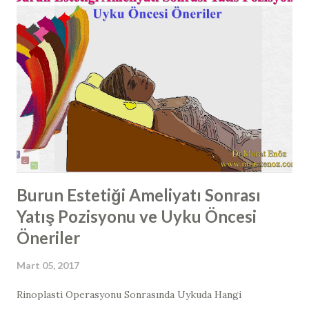
yapılarda, sadede burun hava yolunda daralma ortaya
çıkmaz; beraberinde bu dikensi çıkıntıların burun etleri ile
teması sonucunda migren ve gerilim ağrıları ile karışabilen
baş ağrıları ortaya çıkabilmektedir. Kemik Spur Formasyonu
Tanısı Nasıl Konulur? Kemik spur tanısı, burun içi
endoskopik muayene ile ya da çekilen paranazal sinus
tomografilerinde kemik spur formasyonunun görülmesi ile
konulabilir. Çoğunlukla, spur burun boşlu...
Burun Estetiği Ameliyatı Sonrası
Yatış Pozisyonu ve Uyku Öncesi
Öneriler
Mart 05, 2017
​​Rinoplasti Operasyonu Sonrasında Uykuda Hangi