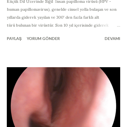
Küçük Dil Üzerinde Siğil İnsan papilloma virüsü (HPV -
human papillomavirus​), genelde cinsel yolla bulaşan ve son
yıllarda giderek yayılan ve 300' den fazla farklı alt
türü bulunan bir virüstür. Son 10 yıl içerisinde giderek
görülme sıklığı artmıştır. Bu virüsün en yaygın görünen alt
PAYLAŞ
YORUM GÖNDER
DEVAMI
grupları "siğil" ya da "papillom" olarak adlandırılan
lezyonları yaparken; bulunduğu dokuların kanserleşmesine
neden olan alt grupları da mevcuttur. Kanserojen
özellikteki HPV virüsleri de kendi arasında "yüksek riskli",
"olası yüksek riskli" ve "düşük riskli" olarak üç alt gruba
ayrılmaktadır (yüksek riskli tipler >> tip 16, 18, 31, 33, 35, 39,
45), olası yüksek riskli tipler >> tip 26, 53, 66 ve düşük riskli
tipler tip >> 6, 11, 40, 42, 43, 44, 54). Genelde fark edilen
lezyonların çoğu iyi huyludur. Son yıllarda, bu virüsün sadece
cinsel ilişki yolu ile değil; direk mukozal temas yoluyla da
bulaşabildiğinin netlik kazanması...