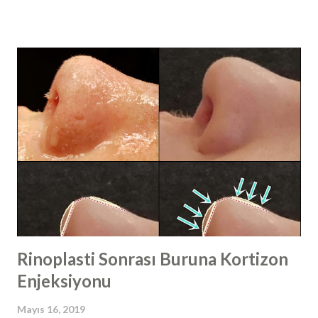
tekrarlama eğilimindedir. Papilloma virüsleri, memelilerde
yaygın olarak bulunabilir ve kuşlarda nadiren görülürler.
300' den fazla türü izole edilen ve insanlarda enfeksiyona
neden olan papilloma virüsleri, toplu olarak insan papilloma
virüs ya da HPV (human papillomavirus​) olarak
adlandırılır. HPV virüsleri, kanserojen özelliklerine göre
yüksek riskli (HR) ve düşük riskli (LR) tip olmak üzere ikiye
ayrılır. HPV virüsleri daha çok deriden deriye temas yolu ile
bulaşır. İnsanlarda en sık düşük riskli HPV
virüsü enfeksiyonları görülür ve çoğunlukla
asemptomatiktir. Papillomavirüs genomu, konakçı hücrenin,
histonları ile dekore edilmiş ...
Rinoplasti Sonrası Buruna Kortizon
Enjeksiyonu
Mayıs 16, 2019