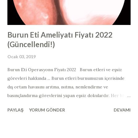
bir steroid adı verilen farklı bir steroid tipini ifade eder.
Rinoplasti ve revizyon rinoplasti sonrasında " buru...
Burun Eti Ameliyatı Fiyatı 2022
(Güncellendi!)
Ocak 03, 2019
Burun Eti Operasyonu Fiyatı 2022 Burun etleri ve eşsiz
görevleri hakkında ... Burun etleri burnumuzun içerisinde
dış ortam havasını arıtma, ısıtma, nemlendirme ve
basınçlandırma görevlerini yapan eşsiz dokulardır. Her bir
burun boşluğunda 3 adet burun eti bulunmaktadır. Belki
PAYLAŞ
YORUM GÖNDER
DEVAMI
aklınıza en çok gelen şey " burun etlerinden tamamen
kurtulmak, burun etlerini aldırmak mümkün müdür? "
sorusu olabilir. Burun etlerinin tamamen alınması eskiden