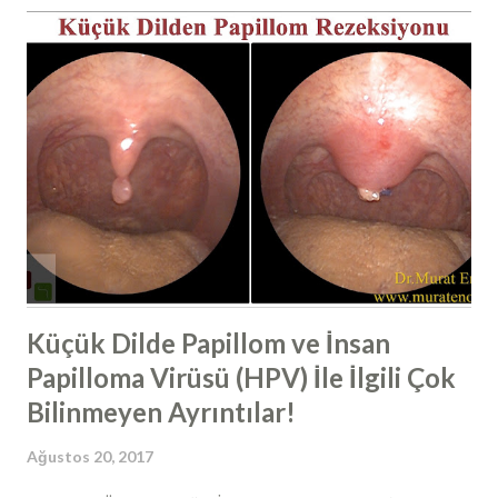
yüzyıllar önce denenmiş ve burun etlerinin insan hayatı için
ne kadar önemli olduğu sonrasında anlaşılmıştır. Dış ortam
havasından bulunan tüm mikroorganizmalar, allerjenler
burun etleri tarafından burun içerisinde yakalanmaktadır.
Yaklaşık sosis şeklinde olan alt burun etleri içerisinde
birçok damar ağı bulunmaktadır ve sıcaktır. Dış kısmında
mukus tabakası bulunur ve burnumuzu hava girdiğinde
burun etine çarpan hava yuvarlanma hareketi yaparak burun
etini çarpar, içerisinde bulunan bütün partikülleri, yabancı
cisimleri, mikroorgan...
Küçük Dilde Papillom ve İnsan
Papilloma Virüsü (HPV) İle İlgili Çok
Bilinmeyen Ayrıntılar!
Ağustos 20, 2017