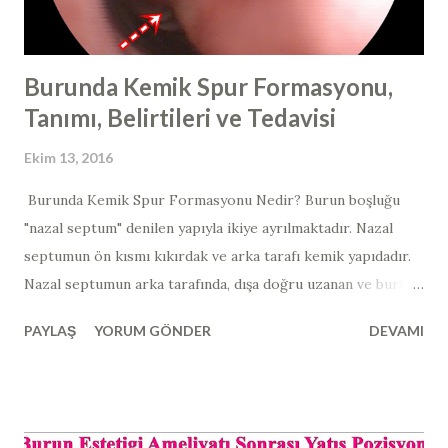
Burunda Kemik Spur Formasyonu,
Tanımı, Belirtileri ve Tedavisi
Ekim 13, 2016
Burunda Kemik Spur Formasyonu Nedir? Burun boşluğu
"nazal septum" denilen yapıyla ikiye ayrılmaktadır. Nazal
septumun ön kısmı kıkırdak ve arka tarafı kemik yapıdadır. ​​ ​​ ​
Nazal septumun arka tarafında, dışa doğru uzanan ve burun
etleri ile temas edebilen dikensi kemik çıkıntılara "kemik
PAYLAŞ
YORUM GÖNDER
DEVAMI
spur formasyonu" ismi verilmektedir. Auynı anlamda olan
"burunda kemik spur formasyonu, osteophyte, osteofit,
nose bone spur, nazal kemik spur" da yine kullanılmaktadır.
Nazal septum deviasyonuna ilave olarak görülen bu