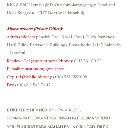
KBB & BBC Uzmanı (
MD, Otorhinolaryngology, Head and
Neck Surgeon - ENT Doctor in Istanbul
)
Muayenehane (
Private Office
):
Adres (
Address
):
İncirli Cad., No:41, Kat:4, Dilek Pastanesi
Üstü (
Dilek Patisserie Building
), Posta kodu: 34147, Bakırköy
- İstanbul
Randevu Tel (
Appointment Phone
):
0212 561 00 52
E-mail:
muratenoz@gmail.com
Cep tel (Mobile phone):
(+90)
533 6550199
Fax:
(+90) 212 542 74 47
ETIKETLER:
HPV NEDIR?
HPV VIRÜSÜ
HUMAN PAPILOMA VIRUS
INSAN PAPILLOMA VIRÜSÜ
YER:
ZUHURATBABA MAHALLESI, İNCIRLI CAD. DILEK