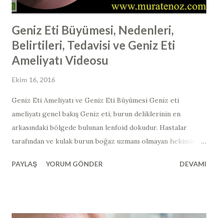
Burun estetiğ...
Geniz Eti Büyümesi, Nedenleri,
Belirtileri, Tedavisi ve Geniz Eti
Ameliyatı Videosu
Ekim 16, 2016
Geniz Eti Ameliyatı ve Geniz Eti Büyümesi Geniz eti
ameliyatı genel bakış Geniz eti, burun deliklerinin en
arkasındaki bölgede bulunan lenfoid dokudur. Hastalar
tarafından ve kulak burun boğaz uzmanı olmayan hekimler
tarafından muayene ile görülmesi mümkün değildir.
PAYLAŞ
YORUM GÖNDER
DEVAMI
Endoskopik burun içi muayenesi esnasında görülebilir. Yan
grafi, manyetik rezonans görüntüleme, tomografi gibi
görüntüleme araçları ile de dolaylı olarak
değerlendirilebilir. Çocuklarda yapılan bademcik