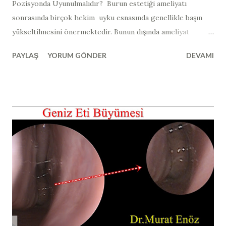
Pozisyonda Uyunulmalıdır? ​​ Burun estetiği ameliyatı
sonrasında birçok hekim uyku esnasında genellikle başın
yükseltilmesini önermektedir. Bunun dışında ameliyat
sonrası özel yüz koruyucu ürünler ve yastıklar da
PAYLAŞ
YORUM GÖNDER
DEVAMI
satılmaktadır (yurtdışında satılan açılı uyku yastığı örneği >>
Duro-Med Foam Bed Wedge ). Burun estetiği ameliyatı
sonrasında vücudun üst kısmı açılı bir şekilde ve sırtüstü
pozisyonda yatılırsa (yukarıdaki görselde görüldüğü gibi);
yani yaklaşık olarak 30 ile 45 derece arası ve sırt üstü olacak
şekilde açılı pozisyonda yatıldığında kafa, kalp hizasına göre
daha yukarıda kalmaktadır. Bu şekilde Kafadaki kan basıncı
vücudun diğer bölümlerine göre daha düşük hale gelir ve
buna bağlı olarak da ameliyat sonrası ödem, morluk, burun
kanaması riski azalmaktadır. Bunun dışında yine bu
pozisyonda yatmanın diğer bir faydası da yan dönmenin
zorlaşması ve buruna travma ve bası riskinin azalmasıdır.