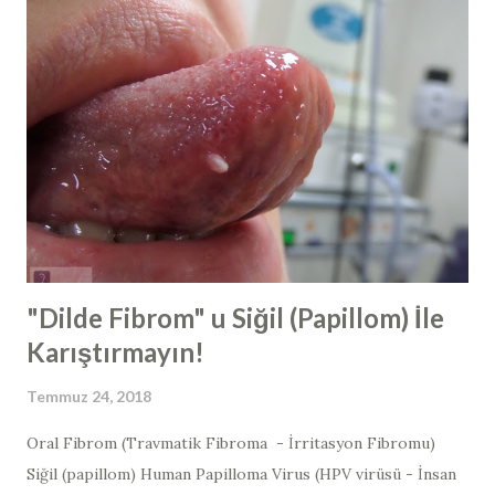
ameliyatlarının tamamında ilave olarak geniz eti ameliyatı da
yapılmaktadır. Bunun yanında, geniz eti ameliyatı
(adenoidektomi) tek başına ya da kulak tüpü takılması
ameliyatları ile birlikte de yapılabilmektedir. Geniz eti
ameliyatı tarihçesi 1800' lu yılların sonunda, geniz etinin
burunla ilgili şikayetler ve işitme kaybından sorumlu
olabileceği, Kopenhag, Danimarka' dan Willhelm Meyer
tarafından belirtilmiş ve yine sonrasında geniz eti
ameliyatlarına başlanmıştır. En sık yapılan ameliyatlardan ...
"Dilde Fibrom" u Siğil (Papillom) İle
Karıştırmayın!
Temmuz 24, 2018
Oral Fibrom (Travmatik Fibroma - İrritasyon Fibromu)
Siğil (papillom) Human Papilloma Virus (HPV virüsü - İnsan