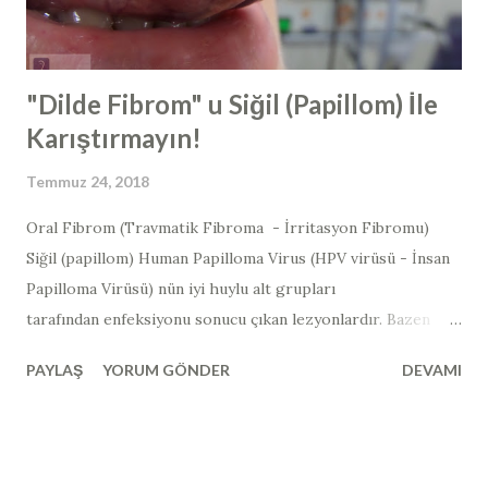
tarafından belirtilmiş ve yine sonrasında geniz eti
ameliyatlarına başlanmıştır. En sık yapılan ameliyatlardan ...
"Dilde Fibrom" u Siğil (Papillom) İle
Karıştırmayın!
Temmuz 24, 2018
Oral Fibrom (Travmatik Fibroma - İrritasyon Fibromu)
Siğil (papillom) Human Papilloma Virus (HPV virüsü - İnsan
Papilloma Virüsü) nün iyi huylu alt grupları
tarafından enfeksiyonu sonucu çıkan lezyonlardır. Bazen
görüntü olarak, mukozal tahrişe bağlı ortaya çıkan "fibrom"
PAYLAŞ
YORUM GÖNDER
DEVAMI
ile karıştırılabilmektedir. Oral Fibroma Nedir? "Fibroma",
esas olarak fibröz dokudan oluşan iyi huylu bir tümör
demektir. İğ şeklindeki bir bağ dokusu hücresi kütlesinden
oluşan iyi huylu bir tümördür. Oral fibroma, tipik olarak bir