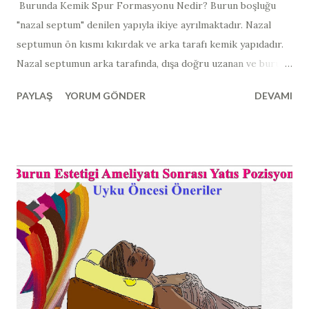
Burunda Kemik Spur Formasyonu Nedir? Burun boşluğu
"nazal septum" denilen yapıyla ikiye ayrılmaktadır. Nazal
septumun ön kısmı kıkırdak ve arka tarafı kemik yapıdadır. ​​ ​​ ​
Nazal septumun arka tarafında, dışa doğru uzanan ve burun
etleri ile temas edebilen dikensi kemik çıkıntılara "kemik
PAYLAŞ
YORUM GÖNDER
DEVAMI
spur formasyonu" ismi verilmektedir. Auynı anlamda olan
"burunda kemik spur formasyonu, osteophyte, osteofit,
nose bone spur, nazal kemik spur" da yine kullanılmaktadır.
Nazal septum deviasyonuna ilave olarak görülen bu
yapılarda, sadede burun hava yolunda daralma ortaya
çıkmaz; beraberinde bu dikensi çıkıntıların burun etleri ile
teması sonucunda migren ve gerilim ağrıları ile karışabilen
baş ağrıları ortaya çıkabilmektedir. Kemik Spur Formasyonu
Tanısı Nasıl Konulur? Kemik spur tanısı, burun içi
endoskopik muayene ile ya da çekilen paranazal sinus
tomografilerinde kemik spur formasyonunun görülmesi ile