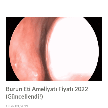
ucu görüntüsü mevcut olan hastada, yandan bakıldığında
burun ucundaki "top şeklinde" görünüm ve kortizon
enjeksiyonunun gerekli olduğu bölgeler işaretlenmiştir.
Kortikosteroidleri, anabolik steroidler ile karıştırmayın!
Burun estetiği ve burun ameliyatı dünyasında steroid
terimini kullandığımızda, çok spesifik bir steroid türünden
bahsediyoruz. “Steroid” kelimesi, vücut geliştiricilerinde
artmış kas büyümesi için kullanılan bir hormondur ve
aslında bu vücut kitlesini oluşturmak için kullanılan, anabolik
bir steroid adı verilen farklı bir steroid tipini ifade eder.
Rinoplasti ve revizyon rinoplasti sonrasında " buru...
Burun Eti Ameliyatı Fiyatı 2022
(Güncellendi!)
Ocak 03, 2019