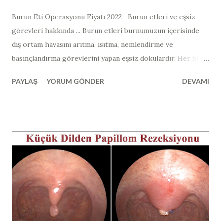
Burun Eti Operasyonu Fiyatı 2022 Burun etleri ve eşsiz
görevleri hakkında ... Burun etleri burnumuzun içerisinde
dış ortam havasını arıtma, ısıtma, nemlendirme ve
basınçlandırma görevlerini yapan eşsiz dokulardır. Her bir
burun boşluğunda 3 adet burun eti bulunmaktadır. Belki
PAYLAŞ
YORUM GÖNDER
DEVAMI
aklınıza en çok gelen şey " burun etlerinden tamamen
kurtulmak, burun etlerini aldırmak mümkün müdür? "
sorusu olabilir. Burun etlerinin tamamen alınması eskiden
yüzyıllar önce denenmiş ve burun etlerinin insan hayatı için
ne kadar önemli olduğu sonrasında anlaşılmıştır. Dış ortam
havasından bulunan tüm mikroorganizmalar, allerjenler
burun etleri tarafından burun içerisinde yakalanmaktadır.
Yaklaşık sosis şeklinde olan alt burun etleri içerisinde
birçok damar ağı bulunmaktadır ve sıcaktır. Dış kısmında
mukus tabakası bulunur ve burnumuzu hava girdiğinde