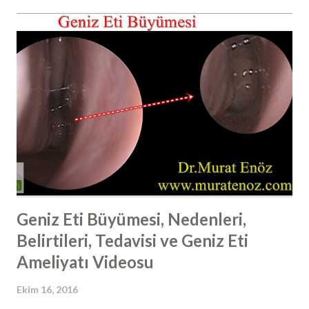
pozisyonda yatılırsa (yukarıdaki görselde görüldüğü gibi);
yani yaklaşık olarak 30 ile 45 derece arası ve sırt üstü olacak
şekilde açılı pozisyonda yatıldığında kafa, kalp hizasına göre
daha yukarıda kalmaktadır. Bu şekilde Kafadaki kan basıncı
vücudun diğer bölümlerine göre daha düşük hale gelir ve
buna bağlı olarak da ameliyat sonrası ödem, morluk, burun
kanaması riski azalmaktadır. Bunun dışında yine bu
pozisyonda yatmanın diğer bir faydası da yan dönmenin
zorlaşması ve buruna travma ve bası riskinin azalmasıdır.
Burun estetiğ...
Geniz Eti Büyümesi, Nedenleri,
Belirtileri, Tedavisi ve Geniz Eti
Ameliyatı Videosu
Ekim 16, 2016