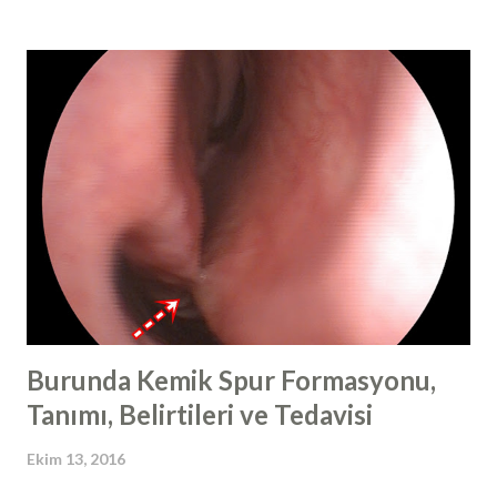
neden olan alt grupları da mevcuttur. Kanserojen
özellikteki HPV virüsleri de kendi arasında "yüksek riskli",
"olası yüksek riskli" ve "düşük riskli" olarak üç alt gruba
ayrılmaktadır (yüksek riskli tipler >> tip 16, 18, 31, 33, 35, 39,
45), olası yüksek riskli tipler >> tip 26, 53, 66 ve düşük riskli
tipler tip >> 6, 11, 40, 42, 43, 44, 54). Genelde fark edilen
lezyonların çoğu iyi huyludur. Son yıllarda, bu virüsün sadece
cinsel ilişki yolu ile değil; direk mukozal temas yoluyla da
bulaşabildiğinin netlik kazanması...
Burunda Kemik Spur Formasyonu,
Tanımı, Belirtileri ve Tedavisi
Ekim 13, 2016