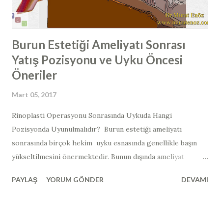
konulabilir. Çoğunlukla, spur burun boşlu...
Burun Estetiği Ameliyatı Sonrası
Yatış Pozisyonu ve Uyku Öncesi
Öneriler
Mart 05, 2017
​​Rinoplasti Operasyonu Sonrasında Uykuda Hangi
Pozisyonda Uyunulmalıdır? ​​ Burun estetiği ameliyatı
sonrasında birçok hekim uyku esnasında genellikle başın
yükseltilmesini önermektedir. Bunun dışında ameliyat
sonrası özel yüz koruyucu ürünler ve yastıklar da
PAYLAŞ
YORUM GÖNDER
DEVAMI
satılmaktadır (yurtdışında satılan açılı uyku yastığı örneği >>
Duro-Med Foam Bed Wedge ). Burun estetiği ameliyatı
sonrasında vücudun üst kısmı açılı bir şekilde ve sırtüstü