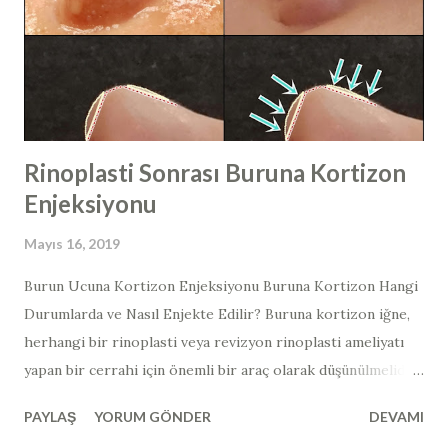
ayrılır. HPV virüsleri daha çok deriden deriye temas yolu ile
bulaşır. İnsanlarda en sık düşük riskli HPV
virüsü enfeksiyonları görülür ve çoğunlukla
asemptomatiktir. Papillomavirüs genomu, konakçı hücrenin,
histonları ile dekore edilmiş ...
Rinoplasti Sonrası Buruna Kortizon
Enjeksiyonu
Mayıs 16, 2019
Burun Ucuna Kortizon Enjeksiyonu Buruna Kortizon Hangi
Durumlarda ve Nasıl Enjekte Edilir? Buruna kortizon iğne,
herhangi bir rinoplasti veya revizyon rinoplasti ameliyatı
yapan bir cerrahi için önemli bir araç olarak düşünülmelidir.
Yukarıdaki hastada, 3. (tersiyer) revizyon burun estetiği
PAYLAŞ
YORUM GÖNDER
DEVAMI
ameliyatı yapılan ve ameliyat sonrası ve 3 ay sonraki burun