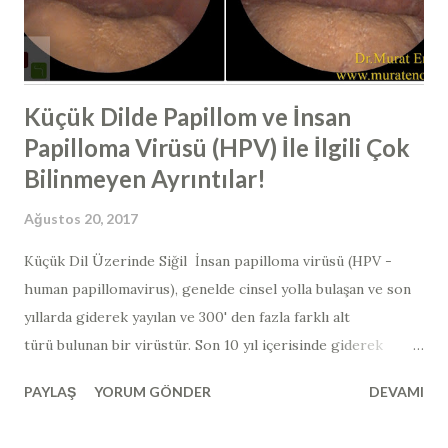
burun etine çarpan hava yuvarlanma hareketi yaparak burun
etini çarpar, içerisinde bulunan bütün partikülleri, yabancı
cisimleri, mikroorgan...
Küçük Dilde Papillom ve İnsan
Papilloma Virüsü (HPV) İle İlgili Çok
Bilinmeyen Ayrıntılar!
Ağustos 20, 2017
Küçük Dil Üzerinde Siğil İnsan papilloma virüsü (HPV -
human papillomavirus​), genelde cinsel yolla bulaşan ve son
yıllarda giderek yayılan ve 300' den fazla farklı alt
türü bulunan bir virüstür. Son 10 yıl içerisinde giderek
görülme sıklığı artmıştır. Bu virüsün en yaygın görünen alt
PAYLAŞ
YORUM GÖNDER
DEVAMI
grupları "siğil" ya da "papillom" olarak adlandırılan
lezyonları yaparken; bulunduğu dokuların kanserleşmesine