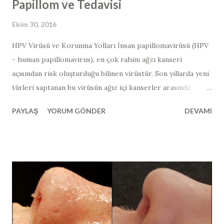
Papillom ve Tedavisi
Ekim 30, 2016
HPV Virüsü ve Korunma Yolları İnsan papillomavirüsü (HPV
- human papillomavirus​), en çok rahim ağzı kanseri
açısından risk oluşturduğu bilinen virüstür. Son yıllarda yeni
türleri saptanan bu virüsün ağız içi kanserler arasında
bağlantısı gösterilmiştir. Ağız içerisinde görülen ve HPV
PAYLAŞ
YORUM GÖNDER
DEVAMI
ilişkili lezyonların çoğu iyi huyludur ve zaman zaman
tekrarlama eğilimindedir. Papilloma virüsleri, memelilerde
yaygın olarak bulunabilir ve kuşlarda nadiren görülürler.
300' den fazla türü izole edilen ve insanlarda enfeksiyona
neden olan papilloma virüsleri, toplu olarak insan papilloma
virüs ya da HPV (human papillomavirus​) olarak
adlandırılır. HPV virüsleri, kanserojen özelliklerine göre
yüksek riskli (HR) ve düşük riskli (LR) tip olmak üzere ikiye