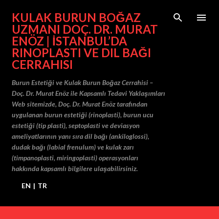
Ana içeriğe atla
KULAK BURUN BOĞAZ
UZMANI DOÇ. DR. MURAT
ENÖZ | İSTANBUL’DA
RINOPLASTI VE DIL BAĞI
CERRAHISI
Burun Estetiği ve Kulak Burun Boğaz Cerrahisi –
Doç. Dr. Murat Enöz ile Kapsamlı Tedavi Yaklaşımları
Web sitemizde, Doç. Dr. Murat Enöz tarafından
uygulanan burun estetiği (rinoplasti), burun ucu
estetiği (tip plasti), septoplasti ve deviasyon
ameliyatlarının yanı sıra dil bağı (ankiloglossi),
dudak bağı (labial frenulum) ve kulak zarı
(timpanoplasti, miringoplasti) operasyonları
hakkında kapsamlı bilgilere ulaşabilirsiniz.
EN
|
TR