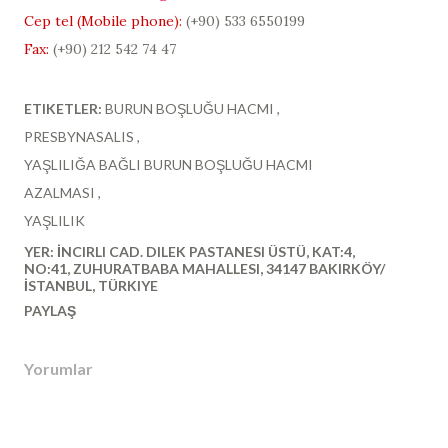
Cep tel (Mobile phone):
(+90)
533 6550199
Fax:
(+90) 212 542 74 47
ETIKETLER:
BURUN BOŞLUĞU HACMI
PRESBYNASALIS
YAŞLILIĞA BAĞLI BURUN BOŞLUĞU HACMI
AZALMASI
YAŞLILIK
YER:
İNCIRLI CAD. DILEK PASTANESI ÜSTÜ, KAT:4,
NO:41, ZUHURATBABA MAHALLESI, 34147 BAKIRKÖY/
İSTANBUL, TÜRKIYE
PAYLAŞ
Yorumlar