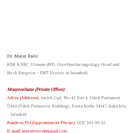
D
r. Murat Enöz
KBB & BBC Uzmanı (
MD, Otorhinolaryngology, Head and
Neck Surgeon - ENT Doctor in Istanbul
)
Muayenehane (
Private Office
):
Adres (
Address
):
İncirli Cad., No:41, Kat:4, Dilek Pastanesi
Üstü (
Dilek Patisserie Building
), Posta kodu: 34147, Bakırköy
- İstanbul
Randevu Tel (
Appointment Phone
):
0212 561 00 52
E-mail:
muratenoz@gmail.com