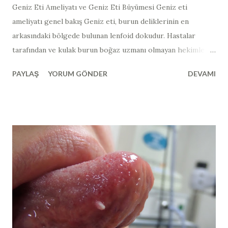
Geniz Eti Ameliyatı ve Geniz Eti Büyümesi Geniz eti
ameliyatı genel bakış Geniz eti, burun deliklerinin en
arkasındaki bölgede bulunan lenfoid dokudur. Hastalar
tarafından ve kulak burun boğaz uzmanı olmayan hekimler
tarafından muayene ile görülmesi mümkün değildir.
PAYLAŞ
YORUM GÖNDER
DEVAMI
Endoskopik burun içi muayenesi esnasında görülebilir. Yan
grafi, manyetik rezonans görüntüleme, tomografi gibi
görüntüleme araçları ile de dolaylı olarak
değerlendirilebilir. Çocuklarda yapılan bademcik
ameliyatlarının tamamında ilave olarak geniz eti ameliyatı da
yapılmaktadır. Bunun yanında, geniz eti ameliyatı
(adenoidektomi) tek başına ya da kulak tüpü takılması
ameliyatları ile birlikte de yapılabilmektedir. Geniz eti
ameliyatı tarihçesi 1800' lu yılların sonunda, geniz etinin
burunla ilgili şikayetler ve işitme kaybından sorumlu
olabileceği, Kopenhag, Danimarka' dan Willhelm Meyer