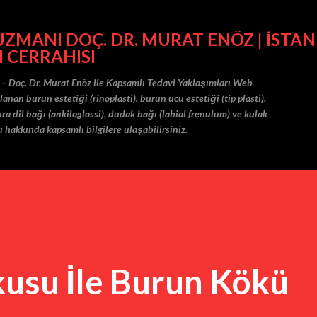
Ana içeriğe atla
MANI DOÇ. DR. MURAT ENÖZ | İSTAN
I CERRAHISI
 – Doç. Dr. Murat Enöz ile Kapsamlı Tedavi Yaklaşımları Web
nan burun estetiği (rinoplasti), burun ucu estetiği (tip plasti),
ra dil bağı (ankiloglossi), dudak bağı (labial frenulum) ve kulak
ı hakkında kapsamlı bilgilere ulaşabilirsiniz.
kusu İle Burun Kökü