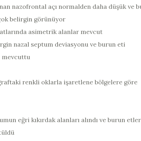
unan nazofrontal açı normalden daha düşük ve b
ok belirgin görünüyor
natlarında asimetrik alanlar mevcut
rgin nazal septum deviasyonu ve burun eti
) mevcuttu
raftaki renkli oklarla işaretlene bölgelere göre
umun eğri kıkırdak alanları alındı ve burun etler
tüldü