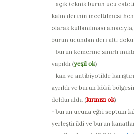
- açık teknik burun ucu estet
kalın derinin inceltilmesi h
olarak kullanılması amacıyla, i
burun ucundan deri altı dokus
- burun kemerine sınırlı mikt
yapıldı (
yeşil ok
)
- kan ve antibiyotikle karıştı
ayrıldı ve burun kökü bölgesi
dolduruldu (
kırmızı ok
)
- burun ucuna eğri septum kı
yerleştirildi ve burun kanatla