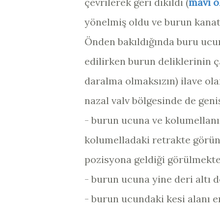
çevrilerek geri dikildi (
mavi o
yönelmiş oldu ve burun kanatl
Önden bakıldığında buru ucu
edilirken burun deliklerinin
daralma olmaksızın) ilave ola
nazal valv bölgesinde de gen
- burun ucuna ve kolumellanın 
kolumelladaki retrakte görün
pozisyona geldiği görülmekte
- burun ucuna yine deri altı d
- burun ucundaki kesi alanı em