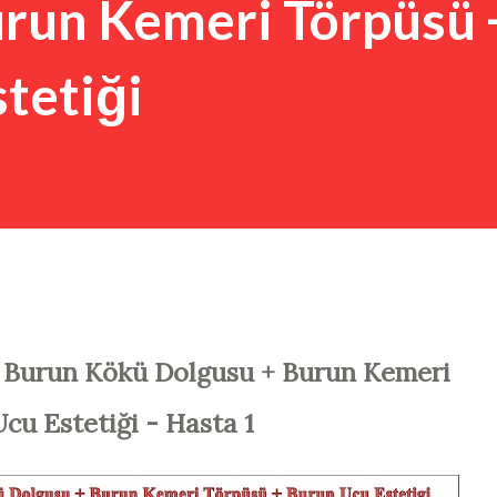
urun Kemeri Törpüsü 
tetiği
le Burun Kökü Dolgusu + Burun Kemeri
cu Estetiği - Hasta 1