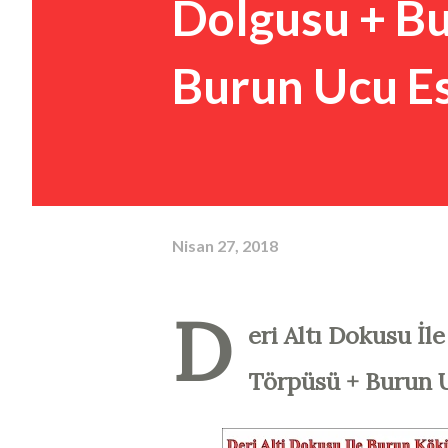
Dolgusu + B
Burun Ucu Es
Nisan 27, 2018
D
eri Altı Dokusu İ
Törpüsü + Burun U