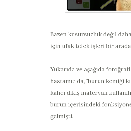
Bazen kusursuzluk değil daha
için ufak tefek işleri bir arad
Yukarıda ve aşağıda fotoğrafl
hastamız da, "burun kemiği kır
kalıcı dikiş materyali kullan
burun içerisindeki fonksiyone
gelmişti.