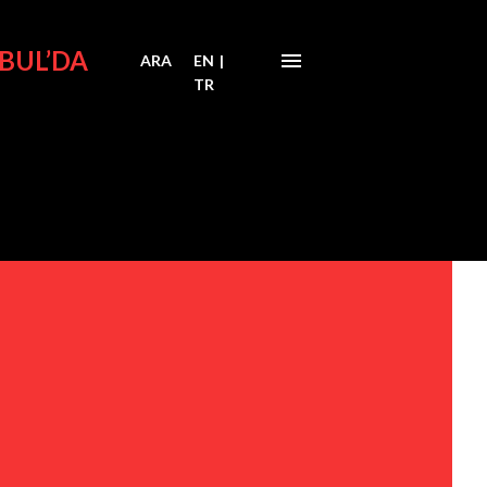
BUL’DA
ARA
EN
|
TR