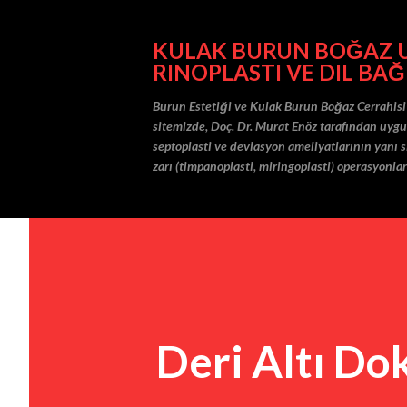
KULAK BURUN BOĞAZ UZ
RINOPLASTI VE DIL BAĞ
Burun Estetiği ve Kulak Burun Boğaz Cerrahisi
sitemizde, Doç. Dr. Murat Enöz tarafından uygula
septoplasti ve deviasyon ameliyatlarının yanı sı
zarı (timpanoplasti, miringoplasti) operasyonlar
Deri Altı Do