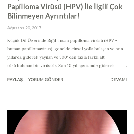
Papilloma Virüsü (HPV) İle İlgili Çok
Bilinmeyen Ayrıntılar!
Ağustos 20, 2017
Küçük Dil Üzerinde Siğil İnsan papilloma virüsü (HPV -
human papillomavirus​), genelde cinsel yolla bulaşan ve son
yıllarda giderek yayılan ve 300' den fazla farklı alt
türü bulunan bir virüstür. Son 10 yıl içerisinde giderek
görülme sıklığı artmıştır. Bu virüsün en yaygın görünen alt
PAYLAŞ
YORUM GÖNDER
DEVAMI
grupları "siğil" ya da "papillom" olarak adlandırılan
lezyonları yaparken; bulunduğu dokuların kanserleşmesine
neden olan alt grupları da mevcuttur. Kanserojen
özellikteki HPV virüsleri de kendi arasında "yüksek riskli",
"olası yüksek riskli" ve "düşük riskli" olarak üç alt gruba
ayrılmaktadır (yüksek riskli tipler >> tip 16, 18, 31, 33, 35, 39,
45), olası yüksek riskli tipler >> tip 26, 53, 66 ve düşük riskli