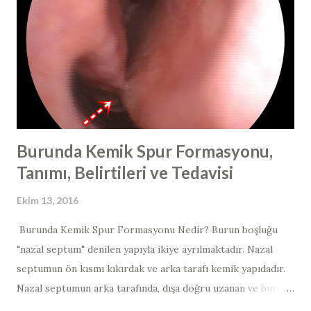
tipler tip >> 6, 11, 40, 42, 43, 44, 54). Genelde fark edilen
lezyonların çoğu iyi huyludur. Son yıllarda, bu virüsün sadece
cinsel ilişki yolu ile değil; direk mukozal temas yoluyla da
bulaşabildiğinin netlik kazanması...
Burunda Kemik Spur Formasyonu,
Tanımı, Belirtileri ve Tedavisi
Ekim 13, 2016
Burunda Kemik Spur Formasyonu Nedir? Burun boşluğu
"nazal septum" denilen yapıyla ikiye ayrılmaktadır. Nazal
septumun ön kısmı kıkırdak ve arka tarafı kemik yapıdadır. ​​ ​​ ​
Nazal septumun arka tarafında, dışa doğru uzanan ve burun
etleri ile temas edebilen dikensi kemik çıkıntılara "kemik