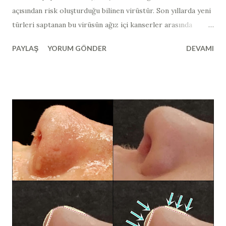
açısından risk oluşturduğu bilinen virüstür. Son yıllarda yeni
türleri saptanan bu virüsün ağız içi kanserler arasında
bağlantısı gösterilmiştir. Ağız içerisinde görülen ve HPV
PAYLAŞ
YORUM GÖNDER
DEVAMI
ilişkili lezyonların çoğu iyi huyludur ve zaman zaman
tekrarlama eğilimindedir. Papilloma virüsleri, memelilerde
yaygın olarak bulunabilir ve kuşlarda nadiren görülürler.
300' den fazla türü izole edilen ve insanlarda enfeksiyona
neden olan papilloma virüsleri, toplu olarak insan papilloma
virüs ya da HPV (human papillomavirus​) olarak
adlandırılır. HPV virüsleri, kanserojen özelliklerine göre
yüksek riskli (HR) ve düşük riskli (LR) tip olmak üzere ikiye
ayrılır. HPV virüsleri daha çok deriden deriye temas yolu ile
bulaşır. İnsanlarda en sık düşük riskli HPV
virüsü enfeksiyonları görülür ve çoğunlukla
asemptomatiktir. Papillomavirüs genomu, konakçı hücrenin,
histonları ile dekore edilmiş ...