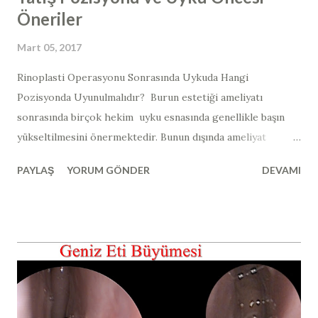
Öneriler
Mart 05, 2017
​​Rinoplasti Operasyonu Sonrasında Uykuda Hangi
Pozisyonda Uyunulmalıdır? ​​ Burun estetiği ameliyatı
sonrasında birçok hekim uyku esnasında genellikle başın
yükseltilmesini önermektedir. Bunun dışında ameliyat
sonrası özel yüz koruyucu ürünler ve yastıklar da
PAYLAŞ
YORUM GÖNDER
DEVAMI
satılmaktadır (yurtdışında satılan açılı uyku yastığı örneği >>
Duro-Med Foam Bed Wedge ). Burun estetiği ameliyatı
sonrasında vücudun üst kısmı açılı bir şekilde ve sırtüstü
pozisyonda yatılırsa (yukarıdaki görselde görüldüğü gibi);
yani yaklaşık olarak 30 ile 45 derece arası ve sırt üstü olacak
şekilde açılı pozisyonda yatıldığında kafa, kalp hizasına göre
daha yukarıda kalmaktadır. Bu şekilde Kafadaki kan basıncı
vücudun diğer bölümlerine göre daha düşük hale gelir ve