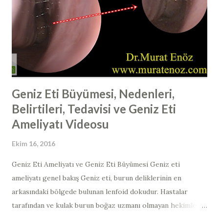
buna bağlı olarak da ameliyat sonrası ödem, morluk, burun
kanaması riski azalmaktadır. Bunun dışında yine bu
pozisyonda yatmanın diğer bir faydası da yan dönmenin
zorlaşması ve buruna travma ve bası riskinin azalmasıdır.
Burun estetiğ...
Geniz Eti Büyümesi, Nedenleri,
Belirtileri, Tedavisi ve Geniz Eti
Ameliyatı Videosu
Ekim 16, 2016
Geniz Eti Ameliyatı ve Geniz Eti Büyümesi Geniz eti
ameliyatı genel bakış Geniz eti, burun deliklerinin en
arkasındaki bölgede bulunan lenfoid dokudur. Hastalar
tarafından ve kulak burun boğaz uzmanı olmayan hekimler
tarafından muayene ile görülmesi mümkün değildir.