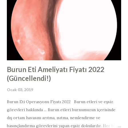
terimini kullandığımızda, çok spesifik bir steroid türünden
bahsediyoruz. “Steroid” kelimesi, vücut geliştiricilerinde
artmış kas büyümesi için kullanılan bir hormondur ve
aslında bu vücut kitlesini oluşturmak için kullanılan, anabolik
bir steroid adı verilen farklı bir steroid tipini ifade eder.
Rinoplasti ve revizyon rinoplasti sonrasında " buru...
Burun Eti Ameliyatı Fiyatı 2022
(Güncellendi!)
Ocak 03, 2019
Burun Eti Operasyonu Fiyatı 2022 Burun etleri ve eşsiz
görevleri hakkında ... Burun etleri burnumuzun içerisinde
dış ortam havasını arıtma, ısıtma, nemlendirme ve
basınçlandırma görevlerini yapan eşsiz dokulardır. Her bir