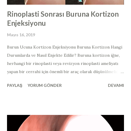
Rinoplasti Sonrası Buruna Kortizon
Enjeksiyonu
Mayıs 16, 2019
Burun Ucuna Kortizon Enjeksiyonu Buruna Kortizon Hangi
Durumlarda ve Nasıl Enjekte Edilir? Buruna kortizon iğne,
herhangi bir rinoplasti veya revizyon rinoplasti ameliyatı
yapan bir cerrahi için önemli bir araç olarak düşünülmelidir.
Yukarıdaki hastada, 3. (tersiyer) revizyon burun estetiği
PAYLAŞ
YORUM GÖNDER
DEVAMI
ameliyatı yapılan ve ameliyat sonrası ve 3 ay sonraki burun
ucu görüntüsü mevcut olan hastada, yandan bakıldığında
burun ucundaki "top şeklinde" görünüm ve kortizon
enjeksiyonunun gerekli olduğu bölgeler işaretlenmiştir.
Kortikosteroidleri, anabolik steroidler ile karıştırmayın!
Burun estetiği ve burun ameliyatı dünyasında steroid