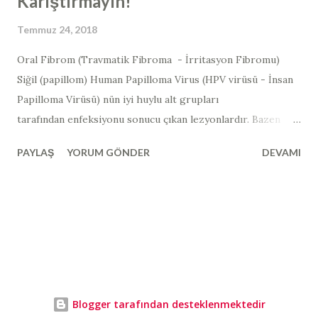
Karıştırmayın!
Temmuz 24, 2018
Oral Fibrom (Travmatik Fibroma - İrritasyon Fibromu)
Siğil (papillom) Human Papilloma Virus (HPV virüsü - İnsan
Papilloma Virüsü) nün iyi huylu alt grupları
tarafından enfeksiyonu sonucu çıkan lezyonlardır. Bazen
görüntü olarak, mukozal tahrişe bağlı ortaya çıkan "fibrom"
PAYLAŞ
YORUM GÖNDER
DEVAMI
ile karıştırılabilmektedir. Oral Fibroma Nedir? "Fibroma",
esas olarak fibröz dokudan oluşan iyi huylu bir tümör
demektir. İğ şeklindeki bir bağ dokusu hücresi kütlesinden
oluşan iyi huylu bir tümördür. Oral fibroma, tipik olarak bir
ısırma hasarı olan kronik travmanın neden olduğu, tümör
benzeri bir lifli yara dokusu kitlesidir. Hiçbir cinsiyet tercihi
yoktur ve herhangi bir yaş grubunda görülebilir. Bu dilin yan
tarafındaki küçük, kabarık yumru, oral bir fibroma veya aşırı
Blogger tarafından desteklenmektedir
yumuşak doku dokudur. Çoğunlukla dudaklara, yanakların