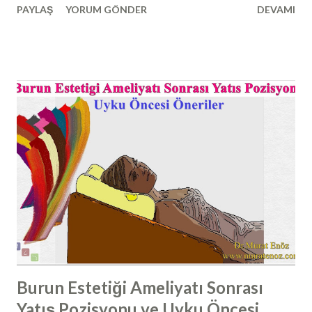
PAYLAŞ
YORUM GÖNDER
DEVAMI
spur formasyonu" ismi verilmektedir. Auynı anlamda olan
"burunda kemik spur formasyonu, osteophyte, osteofit,
nose bone spur, nazal kemik spur" da yine kullanılmaktadır.
Nazal septum deviasyonuna ilave olarak görülen bu
yapılarda, sadede burun hava yolunda daralma ortaya
çıkmaz; beraberinde bu dikensi çıkıntıların burun etleri ile
teması sonucunda migren ve gerilim ağrıları ile karışabilen
baş ağrıları ortaya çıkabilmektedir. Kemik Spur Formasyonu
Tanısı Nasıl Konulur? Kemik spur tanısı, burun içi
endoskopik muayene ile ya da çekilen paranazal sinus
tomografilerinde kemik spur formasyonunun görülmesi ile
konulabilir. Çoğunlukla, spur burun boşlu...
Burun Estetiği Ameliyatı Sonrası
Yatış Pozisyonu ve Uyku Öncesi