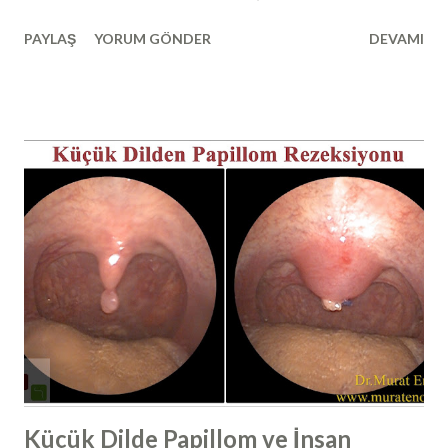
burun boşluğunda 3 adet burun eti bulunmaktadır. Belki
PAYLAŞ
YORUM GÖNDER
DEVAMI
aklınıza en çok gelen şey " burun etlerinden tamamen
kurtulmak, burun etlerini aldırmak mümkün müdür? "
sorusu olabilir. Burun etlerinin tamamen alınması eskiden
yüzyıllar önce denenmiş ve burun etlerinin insan hayatı için
ne kadar önemli olduğu sonrasında anlaşılmıştır. Dış ortam
havasından bulunan tüm mikroorganizmalar, allerjenler
burun etleri tarafından burun içerisinde yakalanmaktadır.
Yaklaşık sosis şeklinde olan alt burun etleri içerisinde
birçok damar ağı bulunmaktadır ve sıcaktır. Dış kısmında
mukus tabakası bulunur ve burnumuzu hava girdiğinde
burun etine çarpan hava yuvarlanma hareketi yaparak burun
etini çarpar, içerisinde bulunan bütün partikülleri, yabancı
cisimleri, mikroorgan...
Küçük Dilde Papillom ve İnsan