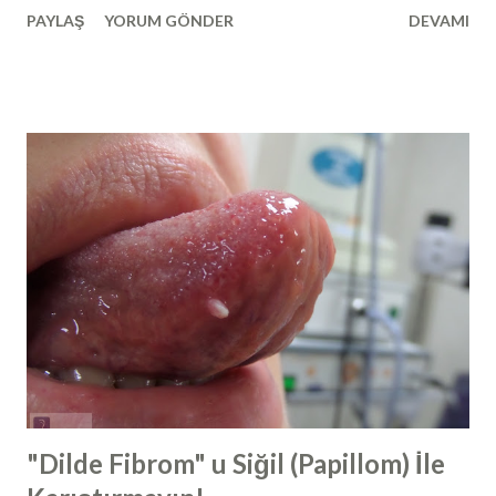
PAYLAŞ
YORUM GÖNDER
DEVAMI
Endoskopik burun içi muayenesi esnasında görülebilir. Yan
grafi, manyetik rezonans görüntüleme, tomografi gibi
görüntüleme araçları ile de dolaylı olarak
değerlendirilebilir. Çocuklarda yapılan bademcik
ameliyatlarının tamamında ilave olarak geniz eti ameliyatı da
yapılmaktadır. Bunun yanında, geniz eti ameliyatı
(adenoidektomi) tek başına ya da kulak tüpü takılması
ameliyatları ile birlikte de yapılabilmektedir. Geniz eti
ameliyatı tarihçesi 1800' lu yılların sonunda, geniz etinin
burunla ilgili şikayetler ve işitme kaybından sorumlu
olabileceği, Kopenhag, Danimarka' dan Willhelm Meyer
tarafından belirtilmiş ve yine sonrasında geniz eti
ameliyatlarına başlanmıştır. En sık yapılan ameliyatlardan ...
"Dilde Fibrom" u Siğil (Papillom) İle