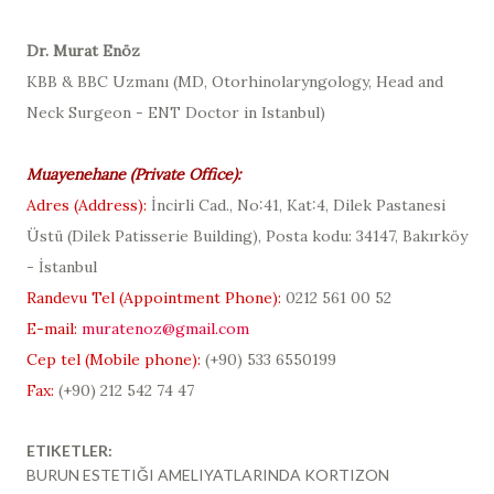
D
r. Murat Enöz
KBB & BBC Uzmanı (
MD, Otorhinolaryngology, Head and
Neck Surgeon - ENT Doctor in Istanbul
)
Muayenehane (
Private Office
):
Adres (
Address
):
İncirli Cad., No:41, Kat:4, Dilek Pastanesi
Üstü (
Dilek Patisserie Building
), Posta kodu: 34147, Bakırköy
- İstanbul
Randevu Tel (
Appointment Phone
):
0212 561 00 52
E-mail:
muratenoz@gmail.com
Cep tel (Mobile phone):
(+90)
533 6550199
Fax:
(+90) 212 542 74 47
ETIKETLER:
BURUN ESTETIĞI AMELIYATLARINDA KORTIZON