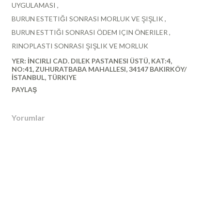
UYGULAMASI
BURUN ESTETIĞI SONRASI MORLUK VE ŞIŞLIK
BURUN ESTTIĞI SONRASI ÖDEM IÇIN ÖNERILER
RINOPLASTI SONRASI ŞIŞLIK VE MORLUK
YER:
İNCIRLI CAD. DILEK PASTANESI ÜSTÜ, KAT:4,
NO:41, ZUHURATBABA MAHALLESI, 34147 BAKIRKÖY/
İSTANBUL, TÜRKIYE
PAYLAŞ
Yorumlar