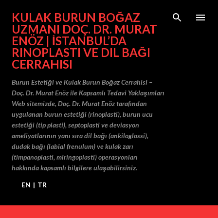
Ana içeriğe atla
KULAK BURUN BOĞAZ
UZMANI DOÇ. DR. MURAT
ENÖZ | İSTANBUL’DA
RINOPLASTI VE DIL BAĞI
CERRAHISI
Burun Estetiği ve Kulak Burun Boğaz Cerrahisi –
Doç. Dr. Murat Enöz ile Kapsamlı Tedavi Yaklaşımları
Web sitemizde, Doç. Dr. Murat Enöz tarafından
uygulanan burun estetiği (rinoplasti), burun ucu
estetiği (tip plasti), septoplasti ve deviasyon
ameliyatlarının yanı sıra dil bağı (ankiloglossi),
dudak bağı (labial frenulum) ve kulak zarı
(timpanoplasti, miringoplasti) operasyonları
hakkında kapsamlı bilgilere ulaşabilirsiniz.
EN
|
TR