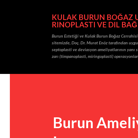
KULAK BURUN BOĞAZ UZ
RINOPLASTI VE DIL BAĞ
Burun Estetiği ve Kulak Burun Boğaz Cerrahisi
sitemizde, Doç. Dr. Murat Enöz tarafından uygula
septoplasti ve deviasyon ameliyatlarının yanı sı
zarı (timpanoplasti, miringoplasti) operasyonlar
Burun Ameliy