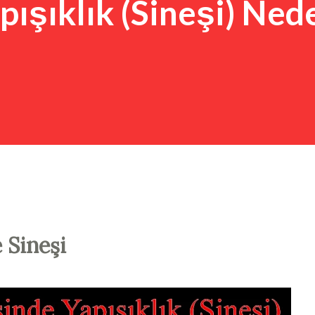
pışıklık (Sineşi) Ned
 Sineşi