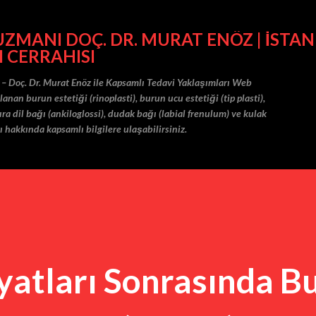
Ana içeriğe atla
MANI DOÇ. DR. MURAT ENÖZ | İSTAN
I CERRAHISI
 – Doç. Dr. Murat Enöz ile Kapsamlı Tedavi Yaklaşımları Web
nan burun estetiği (rinoplasti), burun ucu estetiği (tip plasti),
ra dil bağı (ankiloglossi), dudak bağı (labial frenulum) ve kulak
ı hakkında kapsamlı bilgilere ulaşabilirsiniz.
atları Sonrasında B