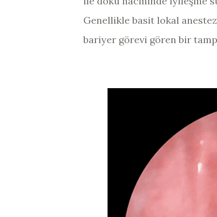
ile doku hacminde iyileşme 
Genellikle basit lokal aneste
bariyer görevi gören bir tamp