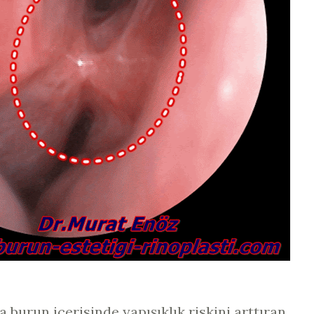
 burun içerisinde yapışıklık riskini arttıran