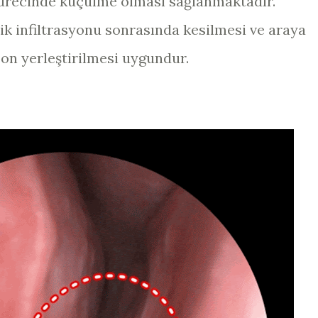
sürecinde küçülme olması sağlanmaktadır.
zik infiltrasyonu sonrasında kesilmesi ve araya
on yerleştirilmesi uygundur.