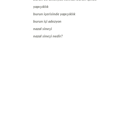
yapışıklık
burun içerisinde yapışıklık
burun içi adezyon
nazal sineşi
nazal sineşi nedir?