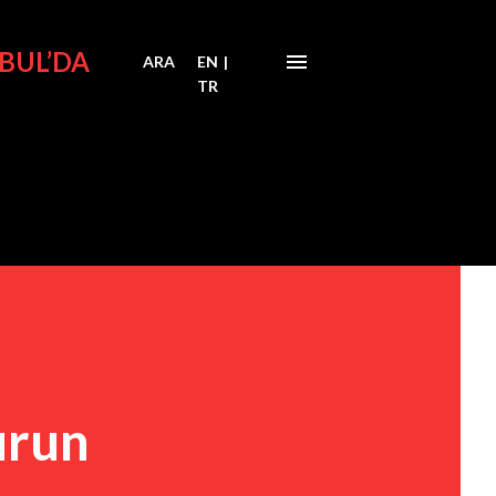
BUL’DA
ARA
EN
|
TR
urun