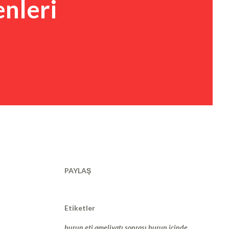
enleri
PAYLAŞ
Etiketler
burun eti ameliyatı sonrası burun içinde