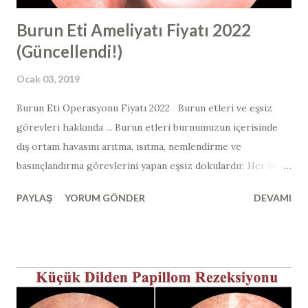
Burun Eti Ameliyatı Fiyatı 2022
(Güncellendi!)
Ocak 03, 2019
Burun Eti Operasyonu Fiyatı 2022 Burun etleri ve eşsiz
görevleri hakkında ... Burun etleri burnumuzun içerisinde
dış ortam havasını arıtma, ısıtma, nemlendirme ve
basınçlandırma görevlerini yapan eşsiz dokulardır. Her bir
burun boşluğunda 3 adet burun eti bulunmaktadır. Belki
PAYLAŞ
YORUM GÖNDER
DEVAMI
aklınıza en çok gelen şey " burun etlerinden tamamen
kurtulmak, burun etlerini aldırmak mümkün müdür? "
sorusu olabilir. Burun etlerinin tamamen alınması eskiden
yüzyıllar önce denenmiş ve burun etlerinin insan hayatı için
ne kadar önemli olduğu sonrasında anlaşılmıştır. Dış ortam
havasından bulunan tüm mikroorganizmalar, allerjenler