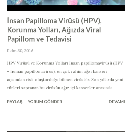
İnsan Papilloma Virüsü (HPV),
Korunma Yolları, Ağızda Viral
Papillom ve Tedavisi
Ekim 30, 2016
HPV Virüsü ve Korunma Yolları İnsan papillomavirüsü (HPV
- human papillomavirus​), en çok rahim ağzı kanseri
açısından risk oluşturduğu bilinen virüstür. Son yıllarda yeni
türleri saptanan bu virüsün ağız içi kanserler arasında
bağlantısı gösterilmiştir. Ağız içerisinde görülen ve HPV
PAYLAŞ
YORUM GÖNDER
DEVAMI
ilişkili lezyonların çoğu iyi huyludur ve zaman zaman
tekrarlama eğilimindedir. Papilloma virüsleri, memelilerde
yaygın olarak bulunabilir ve kuşlarda nadiren görülürler.
300' den fazla türü izole edilen ve insanlarda enfeksiyona