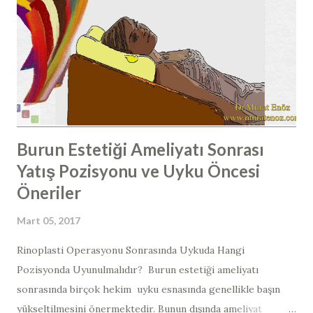
baş ağrıları ortaya çıkabilmektedir. Kemik Spur Formasyonu
Tanısı Nasıl Konulur? Kemik spur tanısı, burun içi
endoskopik muayene ile ya da çekilen paranazal sinus
tomografilerinde kemik spur formasyonunun görülmesi ile
konulabilir. Çoğunlukla, spur burun boşlu...
Burun Estetiği Ameliyatı Sonrası
Yatış Pozisyonu ve Uyku Öncesi
Öneriler
Mart 05, 2017
​​Rinoplasti Operasyonu Sonrasında Uykuda Hangi
Pozisyonda Uyunulmalıdır? ​​ Burun estetiği ameliyatı
sonrasında birçok hekim uyku esnasında genellikle başın
yükseltilmesini önermektedir. Bunun dışında ameliyat