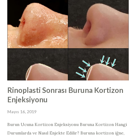
neden olan papilloma virüsleri, toplu olarak insan papilloma
virüs ya da HPV (human papillomavirus​) olarak
adlandırılır. HPV virüsleri, kanserojen özelliklerine göre
yüksek riskli (HR) ve düşük riskli (LR) tip olmak üzere ikiye
ayrılır. HPV virüsleri daha çok deriden deriye temas yolu ile
bulaşır. İnsanlarda en sık düşük riskli HPV
virüsü enfeksiyonları görülür ve çoğunlukla
asemptomatiktir. Papillomavirüs genomu, konakçı hücrenin,
histonları ile dekore edilmiş ...
Rinoplasti Sonrası Buruna Kortizon
Enjeksiyonu
Mayıs 16, 2019
Burun Ucuna Kortizon Enjeksiyonu Buruna Kortizon Hangi
Durumlarda ve Nasıl Enjekte Edilir? Buruna kortizon iğne,