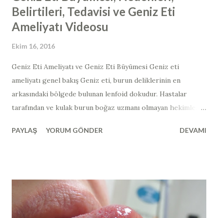
Belirtileri, Tedavisi ve Geniz Eti
Ameliyatı Videosu
Ekim 16, 2016
Geniz Eti Ameliyatı ve Geniz Eti Büyümesi Geniz eti
ameliyatı genel bakış Geniz eti, burun deliklerinin en
arkasındaki bölgede bulunan lenfoid dokudur. Hastalar
tarafından ve kulak burun boğaz uzmanı olmayan hekimler
tarafından muayene ile görülmesi mümkün değildir.
PAYLAŞ
YORUM GÖNDER
DEVAMI
Endoskopik burun içi muayenesi esnasında görülebilir. Yan
grafi, manyetik rezonans görüntüleme, tomografi gibi
görüntüleme araçları ile de dolaylı olarak
değerlendirilebilir. Çocuklarda yapılan bademcik
ameliyatlarının tamamında ilave olarak geniz eti ameliyatı da
yapılmaktadır. Bunun yanında, geniz eti ameliyatı
(adenoidektomi) tek başına ya da kulak tüpü takılması