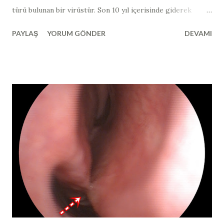
türü bulunan bir virüstür. Son 10 yıl içerisinde giderek
görülme sıklığı artmıştır. Bu virüsün en yaygın görünen alt
PAYLAŞ
YORUM GÖNDER
DEVAMI
grupları "siğil" ya da "papillom" olarak adlandırılan
lezyonları yaparken; bulunduğu dokuların kanserleşmesine
neden olan alt grupları da mevcuttur. Kanserojen
özellikteki HPV virüsleri de kendi arasında "yüksek riskli",
"olası yüksek riskli" ve "düşük riskli" olarak üç alt gruba
ayrılmaktadır (yüksek riskli tipler >> tip 16, 18, 31, 33, 35, 39,
45), olası yüksek riskli tipler >> tip 26, 53, 66 ve düşük riskli
tipler tip >> 6, 11, 40, 42, 43, 44, 54). Genelde fark edilen
lezyonların çoğu iyi huyludur. Son yıllarda, bu virüsün sadece
cinsel ilişki yolu ile değil; direk mukozal temas yoluyla da
bulaşabildiğinin netlik kazanması...