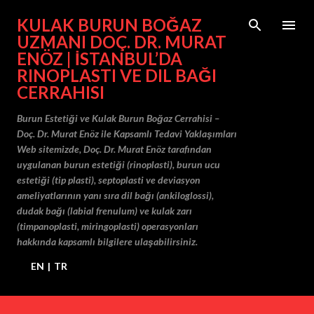
Ana içeriğe atla
KULAK BURUN BOĞAZ
UZMANI DOÇ. DR. MURAT
ENÖZ | İSTANBUL’DA
RINOPLASTI VE DIL BAĞI
CERRAHISI
Burun Estetiği ve Kulak Burun Boğaz Cerrahisi –
Doç. Dr. Murat Enöz ile Kapsamlı Tedavi Yaklaşımları
Web sitemizde, Doç. Dr. Murat Enöz tarafından
uygulanan burun estetiği (rinoplasti), burun ucu
estetiği (tip plasti), septoplasti ve deviasyon
ameliyatlarının yanı sıra dil bağı (ankiloglossi),
dudak bağı (labial frenulum) ve kulak zarı
(timpanoplasti, miringoplasti) operasyonları
hakkında kapsamlı bilgilere ulaşabilirsiniz.
EN
|
TR