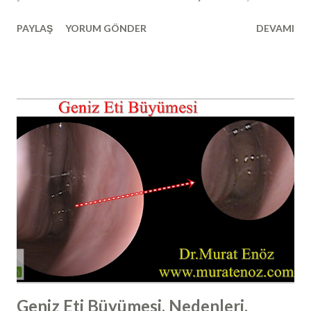
sonrası özel yüz koruyucu ürünler ve yastıklar da
PAYLAŞ
YORUM GÖNDER
DEVAMI
satılmaktadır (yurtdışında satılan açılı uyku yastığı örneği >>
Duro-Med Foam Bed Wedge ). Burun estetiği ameliyatı
sonrasında vücudun üst kısmı açılı bir şekilde ve sırtüstü
pozisyonda yatılırsa (yukarıdaki görselde görüldüğü gibi);
yani yaklaşık olarak 30 ile 45 derece arası ve sırt üstü olacak
şekilde açılı pozisyonda yatıldığında kafa, kalp hizasına göre
daha yukarıda kalmaktadır. Bu şekilde Kafadaki kan basıncı
vücudun diğer bölümlerine göre daha düşük hale gelir ve
buna bağlı olarak da ameliyat sonrası ödem, morluk, burun
kanaması riski azalmaktadır. Bunun dışında yine bu
pozisyonda yatmanın diğer bir faydası da yan dönmenin
zorlaşması ve buruna travma ve bası riskinin azalmasıdır.
Burun estetiğ...
Geniz Eti Büyümesi, Nedenleri,