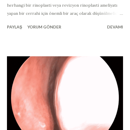
herhangi bir rinoplasti veya revizyon rinoplasti ameliyatı
yapan bir cerrahi için önemli bir araç olarak düşünülmelidir.
Yukarıdaki hastada, 3. (tersiyer) revizyon burun estetiği
PAYLAŞ
YORUM GÖNDER
DEVAMI
ameliyatı yapılan ve ameliyat sonrası ve 3 ay sonraki burun
ucu görüntüsü mevcut olan hastada, yandan bakıldığında
burun ucundaki "top şeklinde" görünüm ve kortizon
enjeksiyonunun gerekli olduğu bölgeler işaretlenmiştir.
Kortikosteroidleri, anabolik steroidler ile karıştırmayın!
Burun estetiği ve burun ameliyatı dünyasında steroid
terimini kullandığımızda, çok spesifik bir steroid türünden
bahsediyoruz. “Steroid” kelimesi, vücut geliştiricilerinde
artmış kas büyümesi için kullanılan bir hormondur ve
aslında bu vücut kitlesini oluşturmak için kullanılan, anabolik
bir steroid adı verilen farklı bir steroid tipini ifade eder.
Rinoplasti ve revizyon rinoplasti sonrasında " buru...