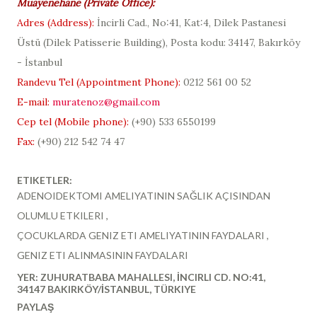
Muayenehane (
Private Office
):
Adres (
Address
):
İncirli Cad., No:41, Kat:4, Dilek Pastanesi
Üstü (
Dilek Patisserie Building
), Posta kodu: 34147, Bakırköy
- İstanbul
Randevu Tel (
Appointment Phone
):
0212 561 00 52
E-mail:
muratenoz@gmail.com
Cep tel (Mobile phone):
(+90)
533 6550199
Fax:
(+90) 212 542 74 47
ETIKETLER:
ADENOIDEKTOMI AMELIYATININ SAĞLIK AÇISINDAN
OLUMLU ETKILERI
ÇOCUKLARDA GENIZ ETI AMELIYATININ FAYDALARI
GENIZ ETI ALINMASININ FAYDALARI
YER:
ZUHURATBABA MAHALLESI, İNCIRLI CD. NO:41,
34147 BAKIRKÖY/İSTANBUL, TÜRKIYE
PAYLAŞ