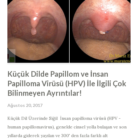
burun etleri tarafından burun içerisinde yakalanmaktadır.
Yaklaşık sosis şeklinde olan alt burun etleri içerisinde
birçok damar ağı bulunmaktadır ve sıcaktır. Dış kısmında
mukus tabakası bulunur ve burnumuzu hava girdiğinde
burun etine çarpan hava yuvarlanma hareketi yaparak burun
etini çarpar, içerisinde bulunan bütün partikülleri, yabancı
cisimleri, mikroorgan...
Küçük Dilde Papillom ve İnsan
Papilloma Virüsü (HPV) İle İlgili Çok
Bilinmeyen Ayrıntılar!
Ağustos 20, 2017
Küçük Dil Üzerinde Siğil İnsan papilloma virüsü (HPV -
human papillomavirus​), genelde cinsel yolla bulaşan ve son
yıllarda giderek yayılan ve 300' den fazla farklı alt