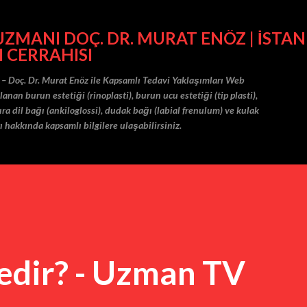
Ana içeriğe atla
MANI DOÇ. DR. MURAT ENÖZ | İSTAN
I CERRAHISI
 – Doç. Dr. Murat Enöz ile Kapsamlı Tedavi Yaklaşımları Web
nan burun estetiği (rinoplasti), burun ucu estetiği (tip plasti),
ra dil bağı (ankiloglossi), dudak bağı (labial frenulum) ve kulak
ı hakkında kapsamlı bilgilere ulaşabilirsiniz.
edir? - Uzman TV