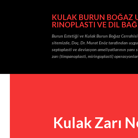
KULAK BURUN BOĞAZ UZ
RINOPLASTI VE DIL BAĞ
Burun Estetiği ve Kulak Burun Boğaz Cerrahisi
sitemizde, Doç. Dr. Murat Enöz tarafından uygula
septoplasti ve deviasyon ameliyatlarının yanı sı
zarı (timpanoplasti, miringoplasti) operasyonlar
Kulak Zarı N