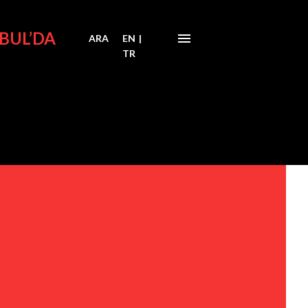
BUL’DA
ARA
EN
|
TR