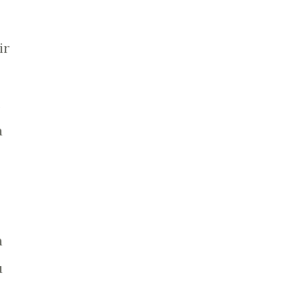
ir
a
n
u