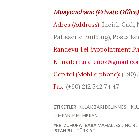
Muayenehane (
Private Office
)
Adres (
Address
):
İncirli Cad., 
Patisserie Building
), Posta ko
Randevu Tel (
Appointment P
E-mail:
muratenoz@gmail.co
Cep tel (Mobile phone):
(+90)
Fax:
(+90) 212 542 74 47
ETIKETLER:
KULAK ZARI DELINMESI
KUL
TIMPANIK MEMBRAN
YER:
ZUHURATBABA MAHALLESI, İNCIRLI 
İSTANBUL, TÜRKIYE