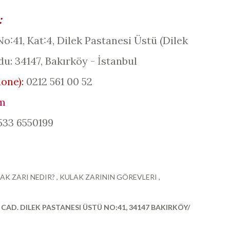
:
No:41, Kat:4, Dilek Pastanesi Üstü (
Dilek
du: 34147, Bakırköy - İstanbul
hone
):
0212 561 00 52
m
533 6550199
AK ZARI NEDIR?
KULAK ZARININ GÖREVLERI
CAD. DILEK PASTANESI ÜSTÜ NO:41, 34147 BAKIRKÖY/