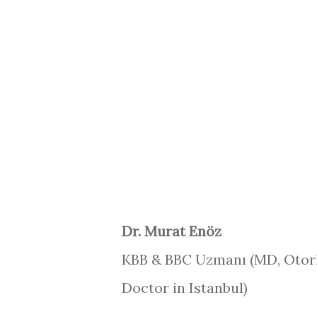
D
r. Murat Enöz
KBB & BBC Uzmanı (
MD, Otor
Doctor in Istanbul
)